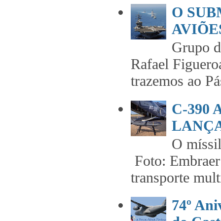
O SUB
AVIÕES
Grupo 
Rafael Figuero
trazemos ao Pás
C-390
LANÇA
O míss
Foto: Embraer 
transporte mult
74º An