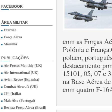
FACEBOOK
ÁREA MILITAR
Exército
Força Aérea
com as Forças Aé
Marinha
Polónia e França
polaco, portuguê
PUBLICAÇÕES
destacamento por
Air Forces Monthly (UK)
15101, 05, 07 e 3
Air International (UK)
na Base Aérea de
Avion Revue (Espanha)
com quatro F-16A
Combat Aircraft (UK)
JP4 (Itália)
Mais Alto (Portugal)
Revista Força Aérea (Brasil)