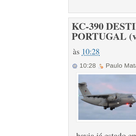
KC-390 DEST
PORTUGAL (víd
às
10:28
10:28
Paulo Ma
havia já estado 