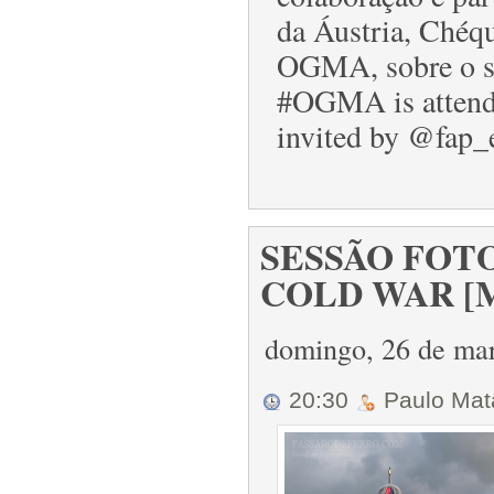
da Áustria, Chéq
OGMA, sobre o s
#OGMA is attendi
invited by @fap_e
SESSÃO FOTO
COLD WAR [M2
domingo, 26 de ma
20:30
Paulo Ma