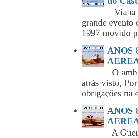
do Cast
Viana t
grande evento 
1997 movido pe
ANOS 
AEREA 
O ambie
atrás visto, Po
obrigações na 
ANOS 
AEREA 
A Guerr