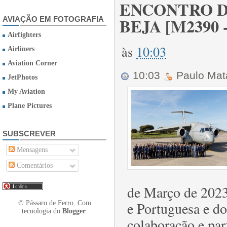
ENCONTRO D
BEJA [M2390 -
AVIAÇÃO EM FOTOGRAFIA
Airfighters
às
10:03
Airliners
Aviation Corner
10:03
Paulo Ma
JetPhotos
My Aviation
Plane Pictures
SUBSCREVER
Mensagens
Comentários
de Março de 2023,
e Portuguesa e do
© Pássaro de Ferro. Com
tecnologia do
Blogger
.
colaboração e par