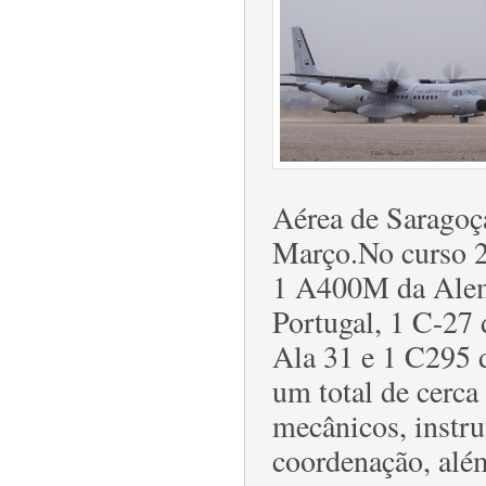
Aérea de Saragoça
Março.No curso 23
1 A400M da Alem
Portugal, 1 C-27
Ala 31 e 1 C295 d
um total de cerca
mecânicos, instru
coordenação, além