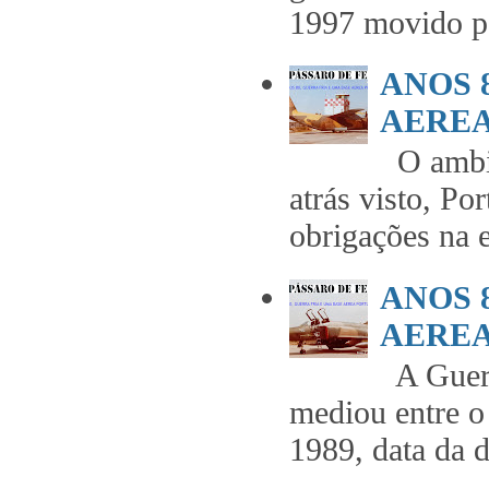
1997 movido pe
ANOS 
AEREA 
O ambie
atrás visto, Po
obrigações na 
ANOS 
AEREA 
A Guerr
mediou entre o
1989, data da 