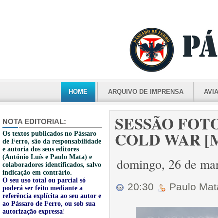
HOME
ARQUIVO DE IMPRENSA
AVI
SESSÃO FOTO
NOTA EDITORIAL:
COLD WAR [M2
Os textos publicados no Pássaro
de Ferro, são da responsabilidade
e autoria dos seus editores
(António Luís e Paulo Mata) e
domingo, 26 de ma
colaboradores identificados, salvo
indicação em contrário.
O seu uso total ou parcial só
20:30
Paulo Ma
poderá ser feito mediante a
referência explícita ao seu autor e
ao Pássaro de Ferro, ou sob sua
autorização expressa
!