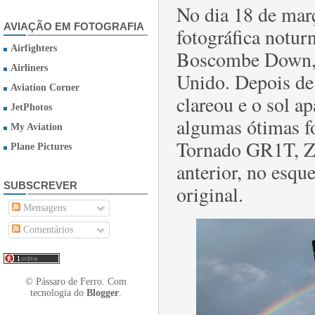
No dia 18 de març
AVIAÇÃO EM FOTOGRAFIA
fotográfica notur
Airfighters
Boscombe Down, n
Airliners
Unido. Depois de
Aviation Corner
clareou e o sol a
JetPhotos
algumas ótimas fo
My Aviation
Tornado GR1T, ZA
Plane Pictures
anterior, no esqu
SUBSCREVER
original.
Mensagens
Comentários
© Pássaro de Ferro. Com
tecnologia do
Blogger
.