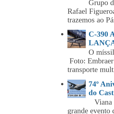
Grupo 
Rafael Figuero
trazemos ao Pás
C-390
LANÇA
O míss
Foto: Embraer 
transporte mult
74º An
do Cast
Viana t
grande evento 