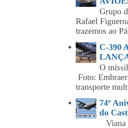
AVIÕES
Grupo 
Rafael Figuero
trazemos ao Pás
C-390
LANÇA
O míss
Foto: Embraer 
transporte mult
74º An
do Cast
Viana t