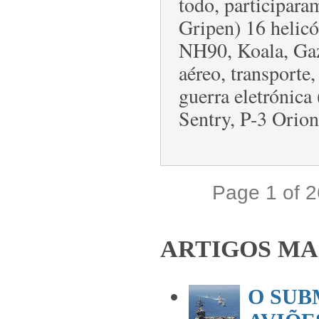
todo, participara
Gripen) 16 helic
NH90, Koala, Gaz
aéreo, transporte
guerra eletrónic
Sentry, P-3 Orion
Page 1 of 
ARTIGOS MA
O SUB