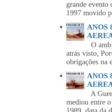
grande evento 
1997 movido pe
ANOS 
AEREA 
O ambie
atrás visto, Po
obrigações na 
ANOS 
AEREA 
A Guerr
mediou entre o
1989, data da 