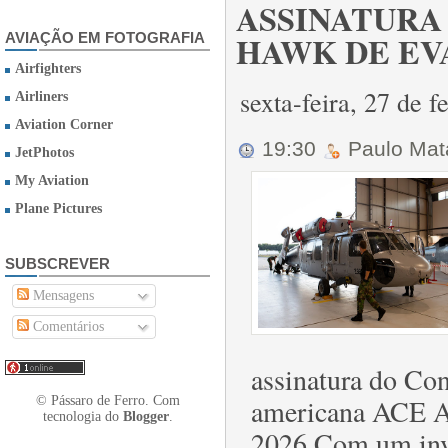
ASSINATURA
HAWK DE EV
AVIAÇÃO EM FOTOGRAFIA
Airfighters
sexta-feira, 27 de 
Airliners
Aviation Corner
19:30
Paulo Ma
JetPhotos
My Aviation
Plane Pictures
SUBSCREVER
Mensagens
Comentários
assinatura do Co
americana ACE Ae
© Pássaro de Ferro. Com
tecnologia do
Blogger
.
2026.Com um inve