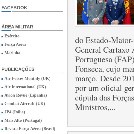
FACEBOOK
ÁREA MILITAR
Exército
do Estado-Maior
Força Aérea
General Cartaxo A
Marinha
Portuguesa (FAP
Fonseca, cujo man
PUBLICAÇÕES
março. Desde 20
Air Forces Monthly (UK)
por um oficial g
Air International (UK)
cúpula das Força
Avion Revue (Espanha)
Ministros,...
Combat Aircraft (UK)
JP4 (Itália)
Mais Alto (Portugal)
Revista Força Aérea (Brasil)