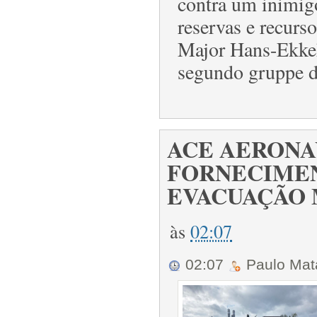
contra um inimig
reservas e recurs
Major Hans-Ekkeh
segundo gruppe d
ACE AERONA
FORNECIMEN
EVACUAÇÃO 
às
02:07
02:07
Paulo Ma