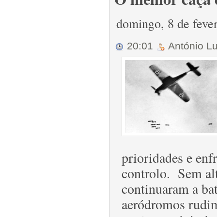
domingo, 8 de feve
20:01
António L
prioridades e enf
controlo. Sem alt
continuaram a ba
aeródromos rudim