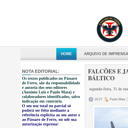
HOME
ARQUIVO DE IMPRENS
FALCÕES E 
NOTA EDITORIAL:
BÁLTICO
Os textos publicados no Pássaro
de Ferro, são da responsabilidade
e autoria dos seus editores
segunda-feira, 31 de m
(António Luís e Paulo Mata) e
colaboradores identificados, salvo
20:27
Paulo Mata
indicação em contrário.
O seu uso total ou parcial só
poderá ser feito mediante a
referência explícita ao seu autor e
ao Pássaro de Ferro, ou sob sua
autorização expressa
!