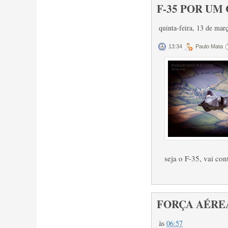
F-35 POR UM 
quinta-feira, 13 de ma
13:34
Paulo Mata
seja o F-35, vai cont
FORÇA AÉREA 
às
06:57