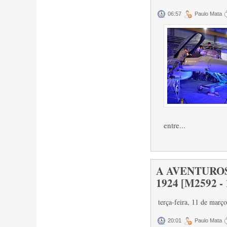
06:57
Paulo Mata
entre...
A AVENTUROSA
1924 [M2592 - 
terça-feira, 11 de març
20:01
Paulo Mata