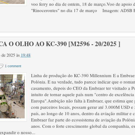
voo ferry no dia de ontem, 18 de março.Voo de apoio
"Rinocerontes" no dia 17 de março Imagem: ADSB E
A O OLHO AO KC-390 [M2596 - 20/2025 ]
ço de 2025
às
19:48
1 comment
Linha de produção do KC-390 Millennium E a Embraer
Polónia. E na verdade, tudo parece indicar que o roman
casamento, depois do CEO da Embraer ter visitado a P
intuito de tornar aquele país num "centro de excelênci
Europa".Ambição não falta à Embraer, que estima que p
com parceiros locais, possam gerar até 3.000M USD e
país, ao longo de 10 anos, dentro da aviação militar e 
Embraer faz parte do ecossistema de aviação da Polóni
anos. Com o forte crescimento global da companhia, e
xpandir o nosso...