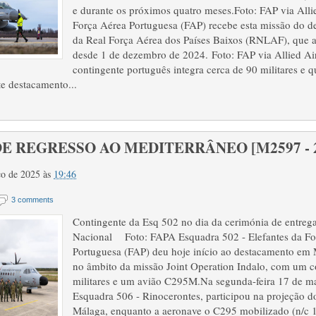
e durante os próximos quatro meses.Foto: FAP via Al
Força Aérea Portuguesa (FAP) recebe esta missão do d
da Real Força Aérea dos Países Baixos (RNLAF), que
desde 1 de dezembro de 2024. Foto: FAP via Allied
contingente português integra cerca de 90 militares e 
e destacamento...
E REGRESSO AO MEDITERRÂNEO [M2597 - 21
rço de 2025
às
19:46
3 comments
Contingente da Esq 502 no dia da cerimónia de entrega
Nacional Foto: FAPA Esquadra 502 - Elefantes da Fo
Portuguesa (FAP) deu hoje início ao destacamento em
no âmbito da missão Joint Operation Indalo, com um c
militares e um avião C295M.Na segunda-feira 17 de 
Esquadra 506 - Rinocerontes, participou na projeção 
Málaga, enquanto a aeronave o C295 mobilizado (n/c 1