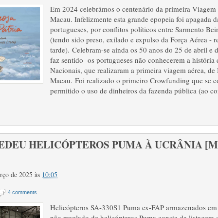
Em 2024 celebrámos o centenário da primeira Viagem 
Macau. Infelizmente esta grande epopeia foi apagada 
portugueses, por conflitos políticos entre Sarmento Be
(tendo sido preso, exilado e expulso da Força Aérea - 
tarde). Celebram-se ainda os 50 anos do 25 de abril e
faz sentido os portugueses não conhecerem a história 
Nacionais, que realizaram a primeira viagem aérea, de 
Macau. Foi realizado o primeiro Crowfunding que se co
permitido o uso de dinheiros da fazenda pública (ao co
DEU HELICÓPTEROS PUMA À UCRÂNIA [M259
arço de 2025
às
10:05
4 comments
Helicópteros SA-330S1 Puma ex-FAP armazenados e
não revelado de helicópteros Puma consta da listagem 