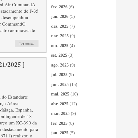
lied Air CommandA
fev. 2026
(6)
estacamento de F-35
 a desempenhou
jan. 2026
(5)
 Air CommandO
dez. 2025
(7)
quatro aeronaves de
nov. 2025
(9)
Ler mais»
out. 2025
(4)
set. 2025
(3)
/2025 ]
ago. 2025
(9)
jul. 2025
(9)
jun. 2025
(15)
mai. 2025
(10)
 do Estandarte
rça Aérea
abr. 2025
(12)
 Málaga, Espanha,
mar. 2025
(9)
ontingente de 18
março um KC-390 da
fev. 2025
(8)
do destacamento para
jan. 2025
(5)
6711) realizou o