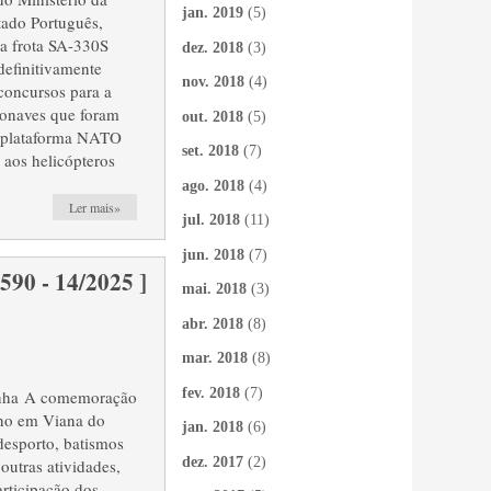
jan. 2019
(5)
tado Português,
 a frota SA-330S
dez. 2018
(3)
definitivamente
nov. 2018
(4)
 concursos para a
ronaves que foram
out. 2018
(5)
da plataforma NATO
set. 2018
(7)
aos helicópteros
ago. 2018
(4)
Ler mais»
jul. 2018
(11)
jun. 2018
(7)
0 - 14/2025 ]
mai. 2018
(3)
abr. 2018
(8)
mar. 2018
(8)
fev. 2018
(7)
inha A comemoração
ano em Viana do
jan. 2018
(6)
 desporto, batismos
dez. 2017
(2)
outras atividades,
articipação dos