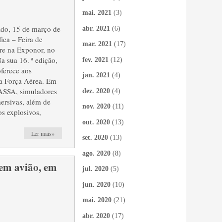
mai. 2021
(3)
ado, 15 de março de
abr. 2021
(6)
ca – Feira de
mar. 2021
(17)
re na Exponor, no
a sua 16. ª edição,
fev. 2021
(12)
oferece aos
jan. 2021
(4)
 a Força Aérea. Em
ASSA, simuladores
dez. 2020
(4)
mersivas, além de
nov. 2020
(11)
s explosivos,
out. 2020
(13)
Ler mais»
set. 2020
(13)
ago. 2020
(8)
m avião, em
jul. 2020
(5)
jun. 2020
(10)
mai. 2020
(21)
abr. 2020
(17)