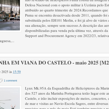
Defesa Nacional com o apoio militar à Ucrânia pelo Es
atribuído ao quarto trimestre de 2024.Recordamos que
Puma se encontra desactivada desde 2011, quando foi 
substituída pelos EH101 Merlin, e foi já alvo de vários
sua alienação, sempre sem sucesso.A descrição das ae
disponibilizadas para venda pela última vez, através 
Support and Procurement Agency em 2022/23, relativa 
uguesa,...
HA EM VIANA DO CASTELO - maio 2025 [M259
e 2025
às
15:59
1 comment
Lynx Mk.95A da Esquadrilha de Helicópteros da Mar
dos 527 anos da Marinha Portuguesa terão lugar este 
Castelo, e irão incluir exposições de meios, concertos,
de mar e visitas ao Navio-Escola Sagres, entre diversas 
previstas para o mês de maio.Está também prevista a p