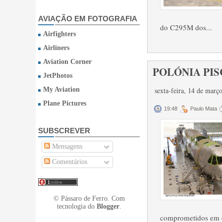
AVIAÇÃO EM FOTOGRAFIA
do C295M dos...
Airfighters
Airliners
Aviation Corner
POLÓNIA PISC
JetPhotos
My Aviation
sexta-feira, 14 de mar
Plane Pictures
19:48
Paulo Mata
SUBSCREVER
Mensagens
Comentários
© Pássaro de Ferro. Com
tecnologia do
Blogger
.
comprometidos em e