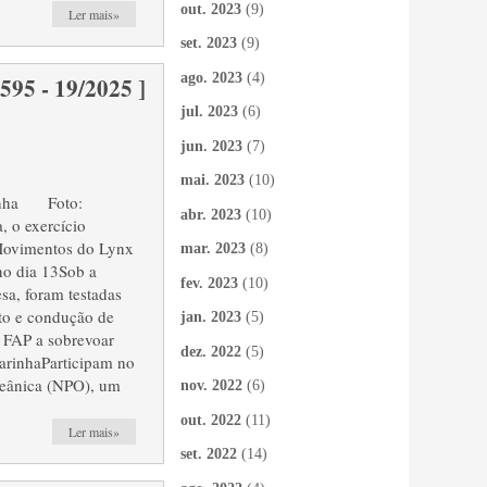
out. 2023
(9)
Ler mais»
set. 2023
(9)
ago. 2023
(4)
 - 19/2025 ]
jul. 2023
(6)
jun. 2023
(7)
mai. 2023
(10)
rinha Foto:
abr. 2023
(10)
 o exercício
.Movimentos do Lynx
mar. 2023
(8)
no dia 13Sob a
fev. 2023
(10)
a, foram testadas
nto e condução de
jan. 2023
(5)
 FAP a sobrevoar
dez. 2022
(5)
rinhaParticipam no
ceânica (NPO), um
nov. 2022
(6)
out. 2022
(11)
Ler mais»
set. 2022
(14)