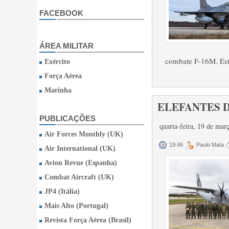
FACEBOOK
ÁREA MILITAR
combate F-16M. Est
Exército
Força Aérea
Marinha
ELEFANTES D
PUBLICAÇÕES
quarta-feira, 19 de ma
Air Forces Monthly (UK)
19:46
Paulo Mata
Air International (UK)
Avion Revue (Espanha)
Combat Aircraft (UK)
JP4 (Itália)
Mais Alto (Portugal)
Revista Força Aérea (Brasil)