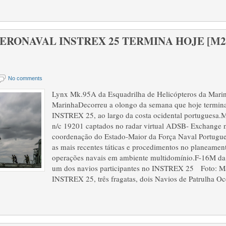
RONAVAL INSTREX 25 TERMINA HOJE [M2595
No comments
Lynx Mk.95A da Esquadrilha de Helicópteros da Ma
MarinhaDecorreu a olongo da semana que hoje termina,
INSTREX 25, ao largo da costa ocidental portuguesa
n/c 19201 captados no radar virtual ADSB- Exchange 
coordenação do Estado-Maior da Força Naval Portugues
as mais recentes táticas e procedimentos no planeame
operações navais em ambiente multidomínio.F-16M da
um dos navios participantes no INSTREX 25 Foto: Ma
INSTREX 25, três fragatas, dois Navios de Patrulha O