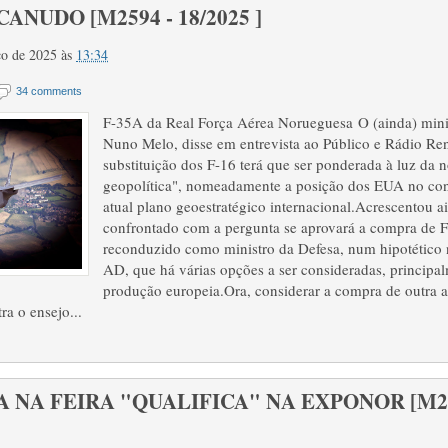
CANUDO [M2594 - 18/2025 ]
rço de 2025
às
13:34
34 comments
F-35A da Real Força Aérea Norueguesa O (ainda) mini
Nuno Melo, disse em entrevista ao Público e Rádio Re
substituição dos F-16 terá que ser ponderada à luz da 
geopolítica", nomeadamente a posição dos EUA no co
atual plano geoestratégico internacional.Acrescentou 
confrontado com a pergunta se aprovará a compra de F
reconduzido como ministro da Defesa, num hipotético
AD, que há várias opções a ser consideradas, principa
produção europeia.Ora, considerar a compra de outra 
ra o ensejo...
NA FEIRA "QUALIFICA" NA EXPONOR [M2593