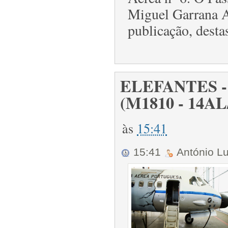
Miguel Garrana A
publicação, desta
ELEFANTES - 6
(M1810 - 14AL
às
15:41
15:41
António L