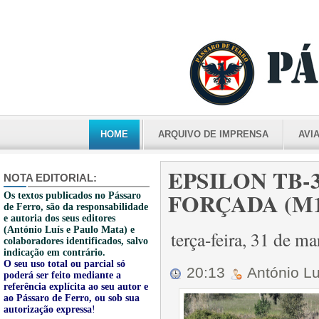
HOME
ARQUIVO DE IMPRENSA
AVI
EPSILON TB-
NOTA EDITORIAL:
FORÇADA (M18
Os textos publicados no Pássaro
de Ferro, são da responsabilidade
e autoria dos seus editores
(António Luís e Paulo Mata) e
terça-feira, 31 de m
colaboradores identificados, salvo
indicação em contrário.
O seu uso total ou parcial só
20:13
António L
poderá ser feito mediante a
referência explícita ao seu autor e
ao Pássaro de Ferro, ou sob sua
autorização expressa
!