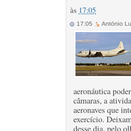
às
17:05
17:05
António L
aeronáutica poder
câmaras, a ativid
aeronaves que int
exercício. Deixam
desse dia, pelo o