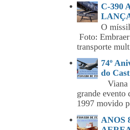
C-390
LANÇA
O míss
Foto: Embraer 
transporte mult
74º An
do Cast
Viana t
grande evento 
1997 movido pe
ANOS 
AEREA 