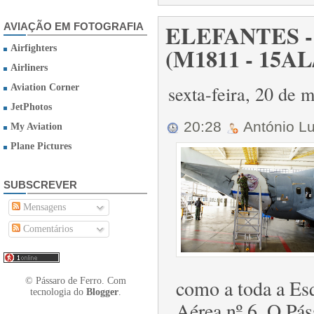
ELEFANTES - 6
AVIAÇÃO EM FOTOGRAFIA
(M1811 - 15AL
Airfighters
Airliners
sexta-feira, 20 de
Aviation Corner
JetPhotos
20:28
António L
My Aviation
Plane Pictures
SUBSCREVER
Mensagens
Comentários
como a toda a Es
© Pássaro de Ferro. Com
tecnologia do
Blogger
.
Aérea nº 6. O Pás