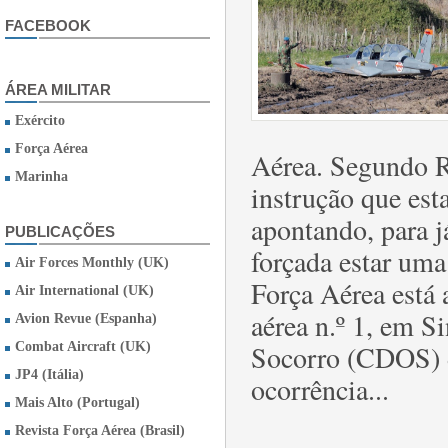
FACEBOOK
ÁREA MILITAR
Exército
Força Aérea
Aérea. Segundo R
Marinha
instrução que est
apontando, para j
PUBLICAÇÕES
forçada estar uma
Air Forces Monthly (UK)
Força Aérea está 
Air International (UK)
aérea n.º 1, em S
Avion Revue (Espanha)
Socorro (CDOS) de
Combat Aircraft (UK)
JP4 (Itália)
ocorrência...
Mais Alto (Portugal)
Revista Força Aérea (Brasil)