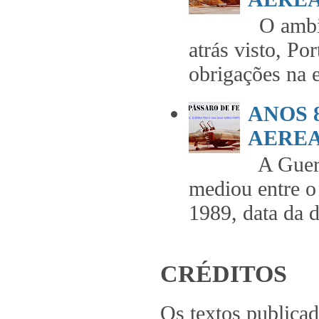
O ambie
atrás visto, Po
obrigações na 
ANOS 
AEREA 
A Guerr
mediou entre o
1989, data da 
CRÉDITOS
Os textos publica