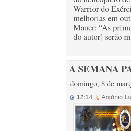
Warrior do Exérc
melhorias em out
Mauer: “As primei
do autor] serão m
A SEMANA PAS
domingo, 8 de mar
12:14
António L