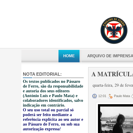
HOME
ARQUIVO DE IMPRENS
A MATRÍCULA
NOTA EDITORIAL:
Os textos publicados no Pássaro
quarta-feira, 29 de fev
de Ferro, são da responsabilidade
e autoria dos seus editores
(António Luís e Paulo Mata) e
12:01
Paulo Mata
colaboradores identificados, salvo
indicação em contrário.
O seu uso total ou parcial só
poderá ser feito mediante a
referência explícita ao seu autor e
ao Pássaro de Ferro, ou sob sua
autorização expressa
!