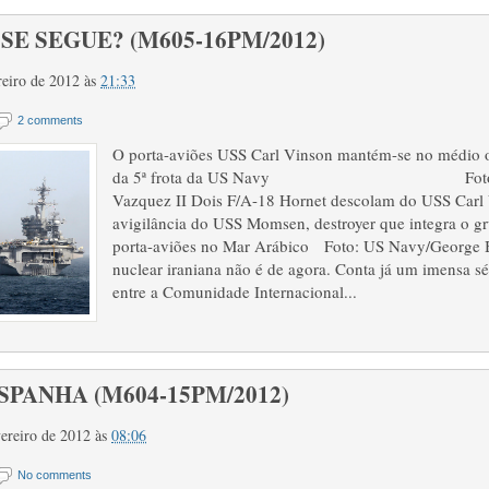
 SE SEGUE? (M605-16PM/2012)
ereiro de 2012
às
21:33
2 comments
O porta-aviões USS Carl Vinson mantém-se no médio o
da 5ª frota da US Navy Foto: US 
Vazquez II Dois F/A-18 Hornet descolam do USS Carl
avigilância do USS Momsen, destroyer que integra o g
porta-aviões no Mar Arábico Foto: US Navy/George B
nuclear iraniana não é de agora. Conta já um imensa sé
entre a Comunidade Internacional...
ESPANHA (M604-15PM/2012)
vereiro de 2012
às
08:06
No comments