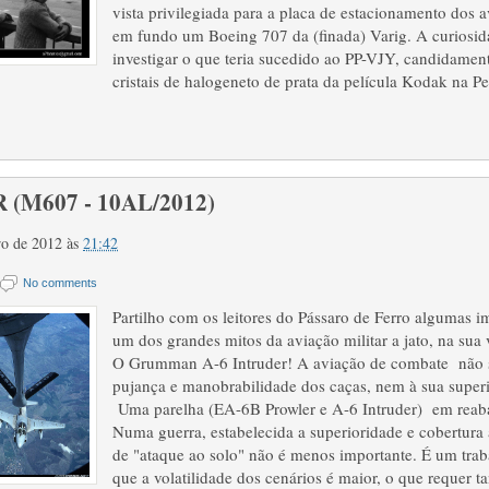
vista privilegiada para a placa de estacionamento dos a
em fundo um Boeing 707 da (finada) Varig. A curiosi
investigar o que teria sucedido ao PP-VJY, candidamen
cristais de halogeneto de prata da película Kodak na P
 (M607 - 10AL/2012)
ro de 2012
às
21:42
No comments
Partilho com os leitores do Pássaro de Ferro algumas im
um dos grandes mitos da aviação militar a jato, na sua 
O Grumman A-6 Intruder! A aviação de combate não 
pujança e manobrabilidade dos caças, nem à sua superi
Uma parelha (EA-6B Prowler e A-6 Intruder) em reaba
Numa guerra, estabelecida a superioridade e cobertura 
de "ataque ao solo" não é menos importante. É um tra
que a volatilidade dos cenários é maior, o que requer 