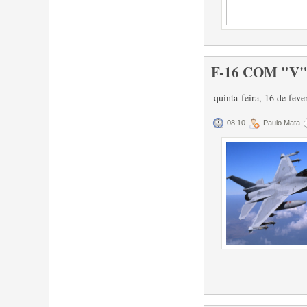
F-16 COM "V"
quinta-feira, 16 de fev
08:10
Paulo Mata