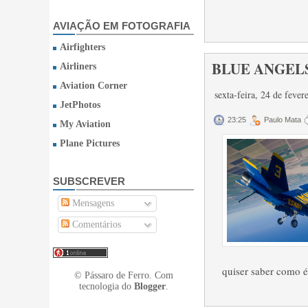
AVIAÇÃO EM FOTOGRAFIA
Airfighters
BLUE ANGELS
Airliners
Aviation Corner
sexta-feira, 24 de feve
JetPhotos
23:25
Paulo Mata
My Aviation
Plane Pictures
SUBSCREVER
Mensagens
Comentários
quiser saber como é 
© Pássaro de Ferro. Com
tecnologia do
Blogger
.