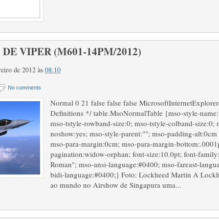
 DE VIPER (M601-14PM/2012)
ereiro de 2012
às
08:10
No comments
Normal 0 21 false false false MicrosoftInternetExplorer
Definitions */ table.MsoNormalTable {mso-style-name:
mso-tstyle-rowband-size:0; mso-tstyle-colband-size:0; 
noshow:yes; mso-style-parent:""; mso-padding-alt:0cm 
mso-para-margin:0cm; mso-para-margin-bottom:.0001p
pagination:widow-orphan; font-size:10.0pt; font-famil
Roman"; mso-ansi-language:#0400; mso-fareast-langu
bidi-language:#0400;} Foto: Lockheed Martin A Lockh
ao mundo no Airshow de Singapura uma...