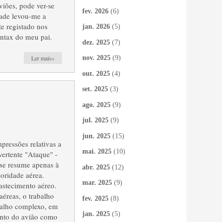
viões, pode ver-se
fev. 2026
(6)
dade levou-me a
te registado nos
jan. 2026
(5)
entax do meu pai.
dez. 2025
(7)
Ler mais»
nov. 2025
(9)
out. 2025
(4)
set. 2025
(3)
ago. 2025
(9)
jul. 2025
(9)
jun. 2025
(15)
pressões relativas a
mai. 2025
(10)
vertente "Ataque" -
se resume apenas à
abr. 2025
(12)
oridade aérea.
mar. 2025
(9)
stecimento aéreo.
aéreas, o trabalho
fev. 2025
(8)
balho complexo, em
jan. 2025
(5)
tanto do avião como