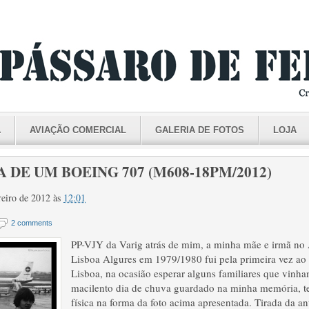
A
AVIAÇÃO COMERCIAL
GALERIA DE FOTOS
LOJA
 DE UM BOEING 707 (M608-18PM/2012)
ereiro de 2012
às
12:01
2 comments
PP-VJY da Varig atrás de mim, a minha mãe e irmã no
Lisboa Algures em 1979/1980 fui pela primeira vez ao
Lisboa, na ocasião esperar alguns familiares que vinha
macilento dia de chuva guardado na minha memória, 
física na forma da foto acima apresentada. Tirada da a