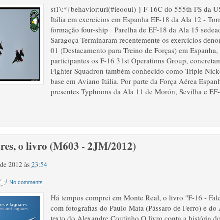
st1\:*{behavior:url(#ieooui) } F-16C do 555th FS da 
Itália em exercícios em Espanha EF-18 da Ala 12 - Tor
formação four-ship Parelha de EF-18 da Ala 15 sedeada
Saragoça Terminaram recentemente os exercícios de
01 (Destacamento para Treino de Forças) em Espanha,
participantes os F-16 31st Operations Group, concreta
Fighter Squadron também conhecido como Triple Nic
base em Aviano Itália. Por parte da Força Aérea Espan
presentes Typhoons da Ala 11 de Morón, Sevilha e EF
res, o livro (M603 - 2JM/2012)
o de 2012
às
23:54
No comments
Há tempos comprei em Monte Real, o livro "F-16 - Falc
com fotografias do Paulo Mata (Pássaro de Ferro) e do
texto do Alexandre Coutinho O livro conta a história 