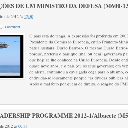
ÕES DE UM MINISTRO DA DEFESA (M600-13
reiro de 2012
às
12:50
1 comment
O país está de tanga. A expressão foi proferida em 2003
Presidente da Comissão Europeia, então Primeiro-Minis
pátria lusitana, Durão Barroso. O mesmo Durão Barros
porquê, preteriu o país que (mal ou bem) governava pa
que hoje se lhe conhece na União Europeia. Desde ent
quase nove anos, e o país (ou os seus governos) em vez 
de alerta, continuou a cavalgada cega para o abismo, 
endividar-se loucamente porque “as dívidas públicas n
Após o mal feito por quem de direito, o resgate do FMI
DERSHIP PROGRAMME 2012-1/Albacete (M599
o de 2012
às
00:33