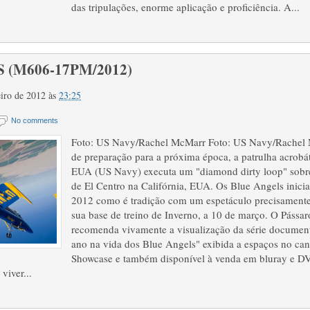
das tripulações, enorme aplicação e proficiência. A...
 (M606-17PM/2012)
reiro de 2012
às
23:25
No comments
Foto: US Navy/Rachel McMarr Foto: US Navy/Rachel 
de preparação para a próxima época, a patrulha acrobá
EUA (US Navy) executa um "diamond dirty loop" sobre
de El Centro na Califórnia, EUA. Os Blue Angels inic
2012 como é tradição com um espetáculo precisamente
sua base de treino de Inverno, a 10 de março. O Pássar
recomenda vivamente a visualização da série document
ano na vida dos Blue Angels" exibida a espaços no can
Showcase e também disponível à venda em bluray e D
viver...