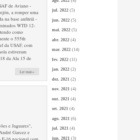
ago. 2022
(4)
USAF de Aviano -
jul. 2022
(5)
rejón, a romper uma
 na base anfitriã -
jun. 2022
(5)
nominados WTD 12-
mai. 2022
(5)
 tendo como
mente o 555th
abr. 2022
(4)
kel da USAF, com
mar. 2022
(14)
hola estiveram
-18 da Ala 15 de
fev. 2022
(11)
jan. 2022
(2)
Ler mais»
dez. 2021
(2)
nov. 2021
(4)
out. 2021
(4)
set. 2021
(4)
ago. 2021
(6)
ões e Jaguares",
jul. 2021
(4)
 André Garcez e
do F-16 nacional com
jun. 2021
(3)