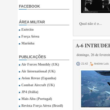
FACEBOOK
ÁREA MILITAR
Qual não é o...
Exército
Força Aérea
Marinha
A-6 INTRUDER
domingo, 26 de feverei
PUBLICAÇÕES
21:42
António Luís
Air Forces Monthly (UK)
Air International (UK)
Avion Revue (Espanha)
Combat Aircraft (UK)
JP4 (Itália)
Mais Alto (Portugal)
Revista Força Aérea (Brasil)