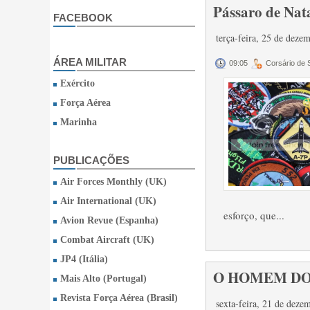
Pássaro de Nata
FACEBOOK
terça-feira, 25 de dez
ÁREA MILITAR
09:05
Corsário de
Exército
Força Aérea
Marinha
PUBLICAÇÕES
Air Forces Monthly (UK)
Air International (UK)
esforço, que...
Avion Revue (Espanha)
Combat Aircraft (UK)
JP4 (Itália)
O HOMEM DO
Mais Alto (Portugal)
Revista Força Aérea (Brasil)
sexta-feira, 21 de dez