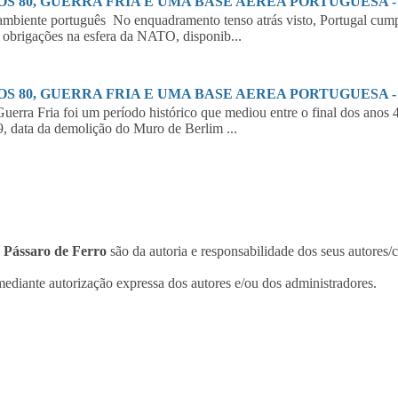
S 80, GUERRA FRIA E UMA BASE AEREA PORTUGUESA - 2
biente português No enquadramento tenso atrás visto, Portugal cumpr
 obrigações na esfera da NATO, disponib...
S 80, GUERRA FRIA E UMA BASE AEREA PORTUGUESA - 1
erra Fria foi um período histórico que mediou entre o final dos anos 
, data da demolição do Muro de Berlim ...
o
Pássaro de Ferro
são da autoria e responsabilidade dos seus autores/
ediante autorização expressa dos autores e/ou dos administradores.