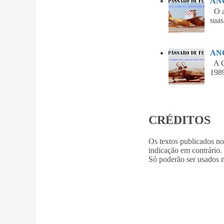
ANO
O am
suas
ANO
A Gu
1989
CRÉDITOS
Os textos publicados n
indicação em contrário.
Só poderão ser usados m