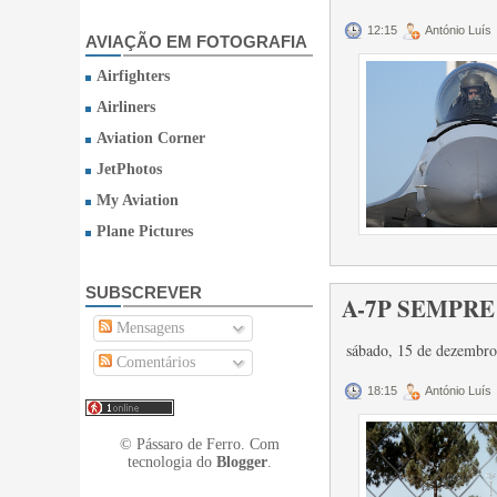
12:15
António Luís
AVIAÇÃO EM FOTOGRAFIA
Airfighters
Airliners
Aviation Corner
JetPhotos
My Aviation
Plane Pictures
SUBSCREVER
A-7P SEMPRE -
Mensagens
sábado, 15 de dezembr
Comentários
18:15
António Luís
© Pássaro de Ferro. Com
tecnologia do
Blogger
.