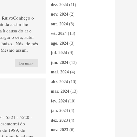
dez. 2024
(11)
nov. 2024
(2)
" RuivoConheço o
inda assim lhe
out. 2024
(8)
 à causa do ar e
set. 2024
(13)
rasgar o céu, subir
e baixo...Nós, de pés
ago. 2024
(3)
e.Mesmo assim,
jul. 2024
(9)
jun. 2024
(13)
Ler mais»
mai. 2024
(4)
abr. 2024
(10)
mar. 2024
(13)
fev. 2024
(10)
jan. 2024
(4)
3 - 5521 - 5520 -
dez. 2023
(4)
esenterrei do
o de 1989, de
nov. 2023
(6)
 5, num local que