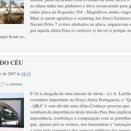
na altura tinha uns pinheiros e dava escancarado para 
então placa da Esquadra 304 - Magníficos, numa viage
Mata (a quem agradeço o scanning das fotos) fazíamos
Nazaré.Pelos 7 aviões alinhados na placa, auguravam
por aquela altura.Para os curiosos (e há-os) e porque as
qui ficam as...
 DO CÉU
o de 2007
às
18:15
1 comment
F-16 à chegada de uma missão de alerta - (c) A. LuísS
considero importante na Força Aérea Portuguesa, o "Qu
- QRA" é sem dúvida uma delas.Conheço pessoas que 
zombam da importância desta missão.Para lhes explicar
importância, estabeleço a comparação com as patrulhas
que, apenas por as vermos, nos transmitem a "sensaçã
a zelar pela segurança dos espaços públicos das nossas 