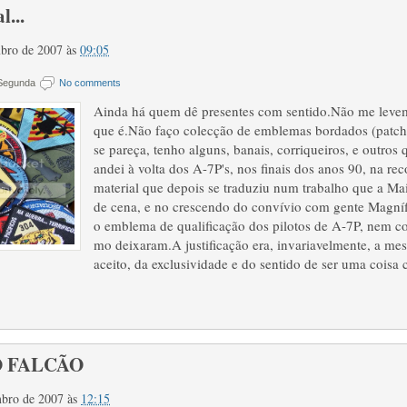
l...
embro de 2007
às
09:05
 Segunda
No comments
Ainda há quem dê presentes com sentido.Não me levem
que é.Não faço colecção de emblemas bordados (patch
se pareça, tenho alguns, banais, corriqueiros, e outro
andei à volta dos A-7P's, nos finais dos anos 90, na rec
material que depois se traduziu num trabalho que a Ma
de cena, e no crescendo do convívio com gente Magníf
o emblema de qualificação dos pilotos de A-7P, nem c
mo deixaram.A justificação era, invariavelmente, a mes
aceito, da exclusividade e do sentido de ser uma cois
 FALCÃO
embro de 2007
às
12:15