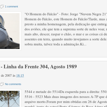
1 comment
"O Homem do Falcão" - Foto: Jorge "Nuvem Negra 21
Homem do Falcão, este Homem do Falcão!Tarde, mas a
presto a minha homenagem, pela dedicação que entrega
dos aviões, ele que tem a suprema sorte de neles voar, 
mais alto, descer, raspar o chão, o mar e as coisas cá d
assentes em terra, quando muito invejamos a sorte del
sobra muita, talvez toda a admiração.Ki...
 Linha da Frente 304, Agosto 1989
o de 2007
às
18:15
No comments
5544 e metade do 5514Da esquerda para a direita: 550
5516 - 5523 Mais duas imagens dos nossos A-7P que d
arquivo morto.Foram por mim obtidas em 26 de Agost
manhã, junto da actual Porta d'Armas da Base Aérea nº