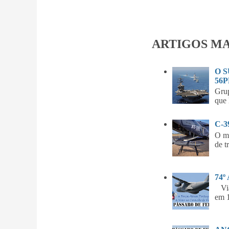
ARTIGOS MA
O 
56P
Gru
que 
C-
O m
de t
74º
Vian
em 1