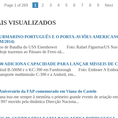
Page 1 of 269
1
2
3
4
5
6
7
8
9
Next
IS VISUALIZADOS
SUBMARINO PORTUGUÊS E O PORTA-AVIÕES AMERICANO 
M/2014)
po de Batalha do USS Eisenhower Foto: Rafael Figueroa/US Navy
hoje trazemos ao Pássaro de Ferro nã...
390 ADICIONA CAPACIDADE PARA LANÇAR MÍSSEIS DE 
íssil B-500M e o KC-390 em Farnborough Foto: Embraer A Embraer,
ransporte multimissão C-390 e a Anduril, em...
 Aniversário da FAP comemorado em Viana do Castelo
a traz-me sempre á memória o primeiro grande evento de aviação em 
997 movido pela dinâmica Direcção Naciona...