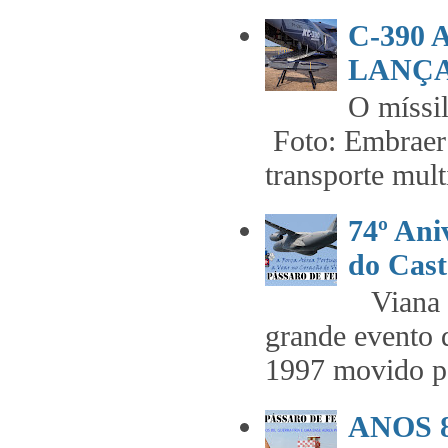
C-390
LANÇA
O míss
Foto: Embraer 
transporte mult
74º An
do Cast
Viana t
grande evento 
1997 movido pe
ANOS 