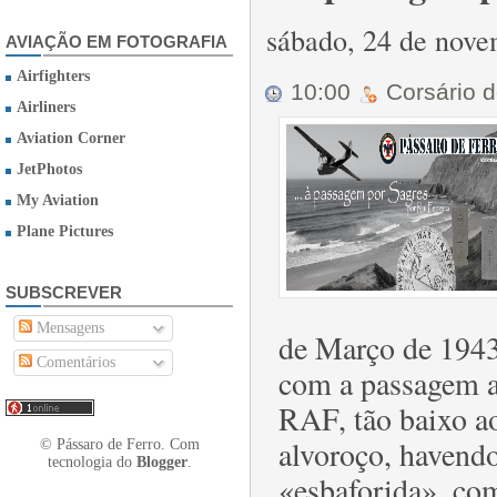
sábado, 24 de nov
AVIAÇÃO EM FOTOGRAFIA
Airfighters
10:00
Corsário 
Airliners
Aviation Corner
JetPhotos
My Aviation
Plane Pictures
SUBSCREVER
Mensagens
de Março de 1943
Comentários
com a passagem a
RAF, tão baixo a
alvoroço, havendo
© Pássaro de Ferro. Com
tecnologia do
Blogger
.
«esbaforida», com