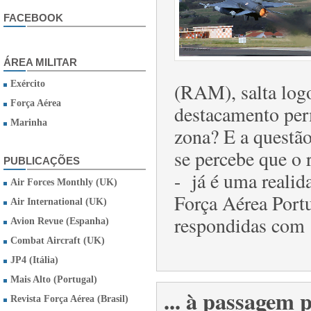
FACEBOOK
ÁREA MILITAR
Exército
(RAM), salta log
Força Aérea
destacamento perm
Marinha
zona? E a questã
se percebe que o 
PUBLICAÇÕES
- já é uma realid
Air Forces Monthly (UK)
Força Aérea Port
Air International (UK)
respondidas com "
Avion Revue (Espanha)
Combat Aircraft (UK)
JP4 (Itália)
Mais Alto (Portugal)
... à passagem 
Revista Força Aérea (Brasil)