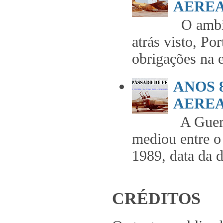
AEREA 
O ambie
atrás visto, Po
obrigações na 
ANOS 
AEREA 
A Guerr
mediou entre o
1989, data da 
CRÉDITOS