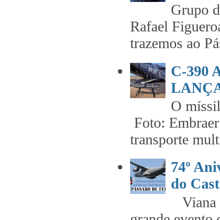
Grupo 
Rafael Figuero
trazemos ao Pás
C-390
LANÇA
O míss
Foto: Embraer 
transporte mult
74º An
do Cast
Viana t
grande evento 