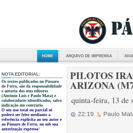
HOME
ARQUIVO DE IMPRENSA
AVI
PILOTOS IRA
NOTA EDITORIAL:
ARIZONA (M70
Os textos publicados no Pássaro
de Ferro, são da responsabilidade
e autoria dos seus editores
(António Luís e Paulo Mata) e
quinta-feira, 13 d
colaboradores identificados, salvo
indicação em contrário.
O seu uso total ou parcial só
22:19
Paulo Ma
poderá ser feito mediante a
referência explícita ao seu autor e
ao Pássaro de Ferro, ou sob sua
autorização expressa
!