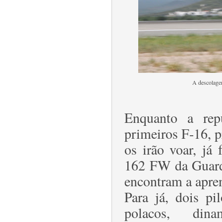
A descolage
Enquanto a rep
primeiros F-16, p
os irão voar, já
162 FW da Guard
encontram a apren
Para já, dois pi
polacos, dina