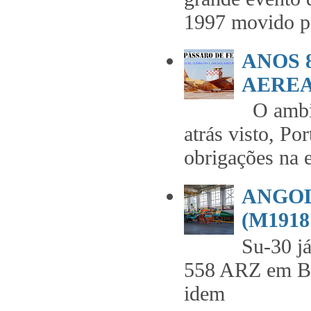
1997 movido pe
ANOS 
AEREA 
O ambie
atrás visto, Po
obrigações na 
ANGOL
(M1918 
Su-30 já
558 ARZ em 
idem .