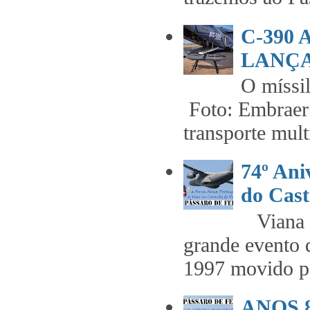
C-390
LANÇA
O míss
Foto: Embraer 
transporte mult
74º An
do Cast
Viana t
grande evento 
1997 movido pe
ANOS 