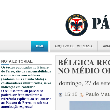
HOME
ARQUIVO DE IMPRENSA
AVI
BÉLGICA RE
NOTA EDITORIAL:
NO MÉDIO ORI
Os textos publicados no Pássaro
de Ferro, são da responsabilidade
e autoria dos seus editores
(António Luís e Paulo Mata) e
domingo, 27 de se
colaboradores identificados, salvo
indicação em contrário.
O seu uso total ou parcial só
15:15
Paulo Ma
poderá ser feito mediante a
referência explícita ao seu autor e
ao Pássaro de Ferro, ou sob sua
autorização expressa
!