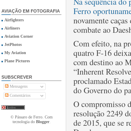
Na sequência do 
Ferro oportunam
AVIAÇÃO EM FOTOGRAFIA
novamente caças 
Airfighters
combate ao Daesh 
Airliners
Aviation Corner
Com efeito, na pr
JetPhotos
quatro F-16 deixa
My Aviation
com destino ao M
Plane Pictures
“Inherent Resolve
SUBSCREVER
proclamado Estad
Mensagens
do Governo do pa
Comentários
O compromisso da
resolução 2249 d
© Pássaro de Ferro. Com
de 2015, que se r
tecnologia do
Blogger
.