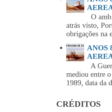
AEREA 
O ambie
atrás visto, Po
obrigações na 
ANOS 
AEREA 
A Guerr
mediou entre o
1989, data da 
CRÉDITOS