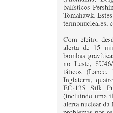
balísticos Persh
Tomahawk. Estes 
termonucleares, 
Com efeito, des
alerta de 15 mi
bombas gravítica
no Leste, 8U46
táticos (Lance
Inglaterra, qua
EC-135 Silk Pu
(incluindo uma il
alerta nuclear da
problemas por se