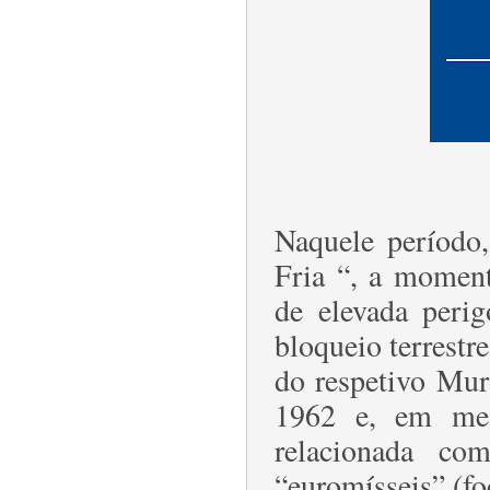
Naquele período
Fria “, a moment
de elevada perig
bloqueio terrestr
do respetivo Mur
1962 e, em me
relacionada co
“euromísseis” (f