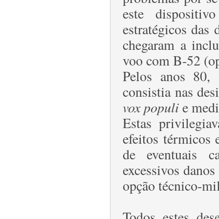
este dispositiv
estratégicos das
chegaram a inclu
voo com B-52 (o
Pelos anos 80,
consistia nas de
vox populi
e medi
Estas privilegia
efeitos térmicos
de eventuais c
excessivos danos 
opção técnico-mi
Todos estes des