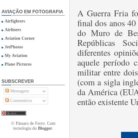
A Guerra Fria fo
AVIAÇÃO EM FOTOGRAFIA
final dos anos 40
Airfighters
do Muro de Ber
Airliners
Aviation Corner
Repúblicas Soc
JetPhotos
diferentes opini
My Aviation
aquele período c
Plane Pictures
militar entre doi
(com a sigla ing
SUBSCREVER
da América (EUA)
Mensagens
então existente U
Comentários
© Pássaro de Ferro. Com
tecnologia do
Blogger
.