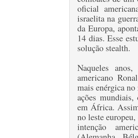
oficial america
israelita na guer
da Europa, apont
14 dias. Esse estu
solução stealth.
Naqueles anos,
americano Rona
mais enérgica no
ações mundiais,
em África. Assim,
no leste europeu, 
intenção amer
(Alemanha, Bél