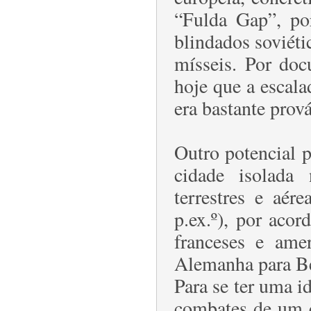
“Fulda Gap”, po
blindados soviéti
mísseis. Por doc
hoje que a escala
era bastante prová
Outro potencial 
cidade isolada
terrestres e aér
p.ex.º), por acor
franceses e amer
Alemanha para B
Para se ter uma i
combates de um c