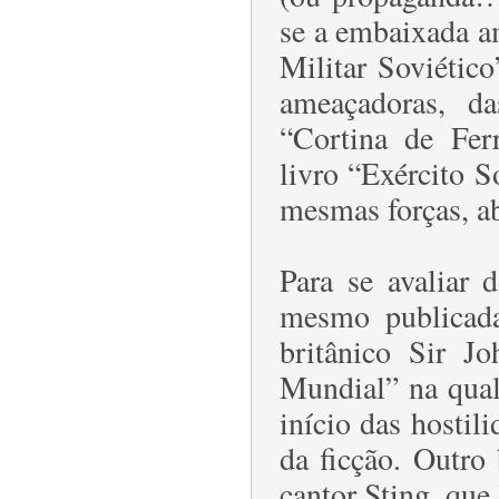
se a embaixada am
Militar Soviético
ameaçadoras, d
“Cortina de Fer
livro “Exército S
mesmas forças, a
Para se avaliar 
mesmo publicada
britânico Sir J
Mundial” na qual
início das hostil
da ficção. Outro
cantor Sting, que