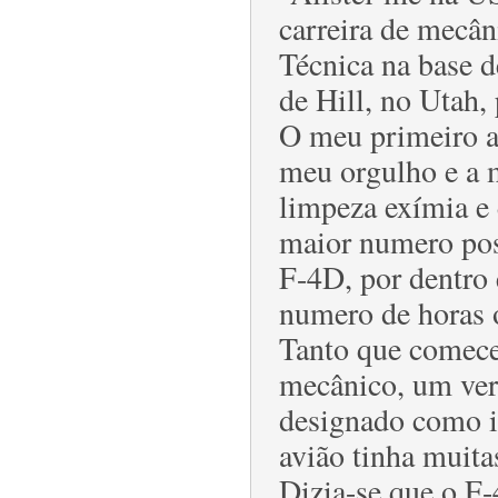
carreira de mecâ
Técnica na base d
de Hill, no Utah,
O meu primeiro a
meu orgulho e a 
limpeza exímia e 
maior numero poss
F-4D, por dentro
numero de horas 
Tanto que comece
mecânico, um verd
designado como in
avião tinha muit
Dizia-se que o F-