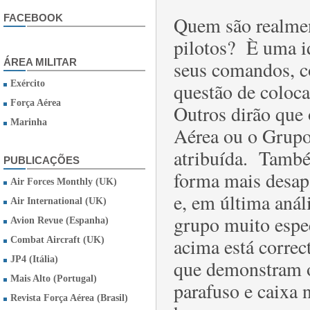
FACEBOOK
Quem são realmen
pilotos? È uma id
ÁREA MILITAR
seus comandos, c
Exército
questão de coloca
Força Aérea
Outros dirão que 
Marinha
Aérea ou o Grupo
atribuída. També
PUBLICAÇÕES
forma mais desap
Air Forces Monthly (UK)
e, em última anál
Air International (UK)
grupo muito espec
Avion Revue (Espanha)
acima está corre
Combat Aircraft (UK)
JP4 (Itália)
que demonstram o
Mais Alto (Portugal)
parafuso e caixa 
Revista Força Aérea (Brasil)