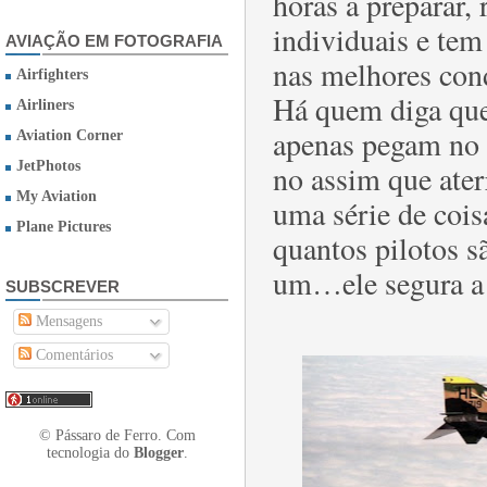
horas a preparar, 
individuais e tem
AVIAÇÃO EM FOTOGRAFIA
nas melhores con
Airfighters
Há quem diga que
Airliners
apenas pegam no 
Aviation Corner
JetPhotos
no assim que ate
My Aviation
uma série de coi
Plane Pictures
quantos pilotos 
um…ele segura a
SUBSCREVER
Mensagens
Comentários
© Pássaro de Ferro. Com
tecnologia do
Blogger
.