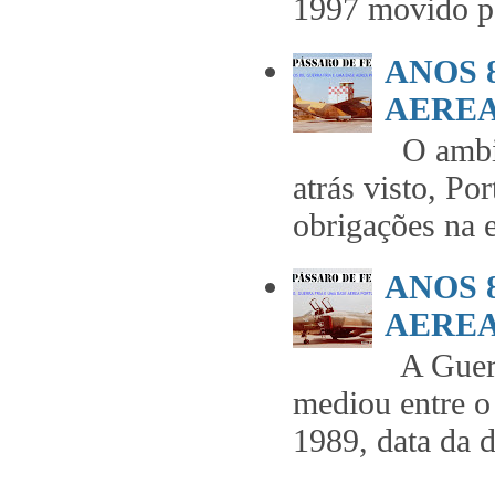
1997 movido pe
ANOS 
AEREA 
O ambie
atrás visto, Po
obrigações na 
ANOS 
AEREA 
A Guerr
mediou entre o
1989, data da 