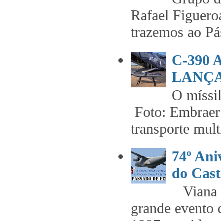
Rafael Figuero
trazemos ao Pás
C-390
LANÇA
O míss
Foto: Embraer 
transporte mult
74º An
do Cast
Viana t
grande evento 