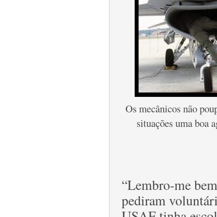
Os mecânicos não poup
situações uma boa ag
“Lembro-me bem 
pediram voluntári
USAF tinha escol