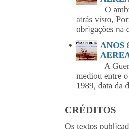
O ambie
atrás visto, Po
obrigações na 
ANOS 
AEREA 
A Guerr
mediou entre o
1989, data da 
CRÉDITOS
Os textos publica