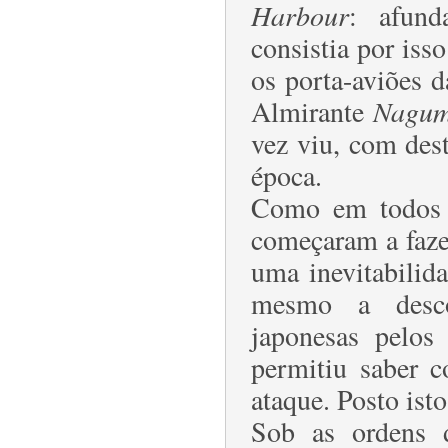
Harbour
: afund
consistia por iss
os porta-aviões
Almirante
Nagu
vez viu, com des
época.
Como em todos o
começaram a fazer
uma inevitabilid
mesmo a desco
japonesas pelos
permitiu saber 
ataque. Posto ist
Sob as ordens