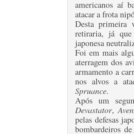
americanos aí b
atacar a frota nip
Desta primeira 
retiraria, já qu
japonesa neutrali
Foi em mais alg
aterragem dos av
armamento a carr
nos alvos a at
Spruance
.
Após um segund
Devastator
,
Aven
pelas defesas ja
bombardeiros de