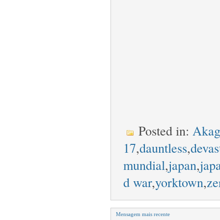
Posted in:
Akag
17
,
dauntless
,
devas
mundial
,
japan
,
jap
d war
,
yorktown
,
ze
Mensagem mais recente