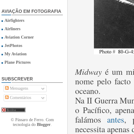
AVIAÇÃO EM FOTOGRAFIA
Airfighters
Airliners
Aviation Corner
JetPhotos
My Aviation
Plane Pictures
Midway
é um min
nome pelo facto 
SUBSCREVER
oceano.
Mensagens
Na II Guerra Mun
Comentários
o Pacífico, apen
falámos
antes
, 
© Pássaro de Ferro. Com
tecnologia do
Blogger
.
necessita apenas 