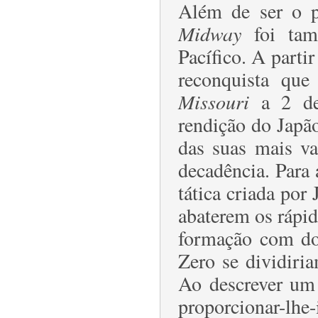
Além de ser o p
Midway
foi tam
Pacífico. A part
reconquista qu
Missouri
a 2 de
rendição do Japã
das suas mais va
decadência. Para 
tática criada por 
abaterem os rápi
formação com d
Zero se dividiri
Ao descrever um 
proporcionar-lhe-