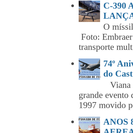
C-390
LANÇA
O míss
Foto: Embraer 
transporte mult
74º An
do Cast
Viana t
grande evento 
1997 movido pe
ANOS 
AEREA 