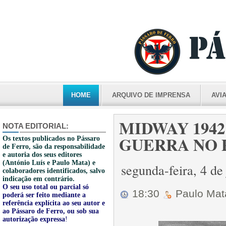
HOME
ARQUIVO DE IMPRENSA
AVI
MIDWAY 1942
NOTA EDITORIAL:
GUERRA NO PA
Os textos publicados no Pássaro
de Ferro, são da responsabilidade
e autoria dos seus editores
(António Luís e Paulo Mata) e
segunda-feira, 4 d
colaboradores identificados, salvo
indicação em contrário.
O seu uso total ou parcial só
18:30
Paulo Ma
poderá ser feito mediante a
referência explícita ao seu autor e
ao Pássaro de Ferro, ou sob sua
autorização expressa
!