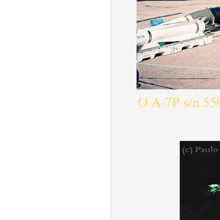
O A-7P s/n 550