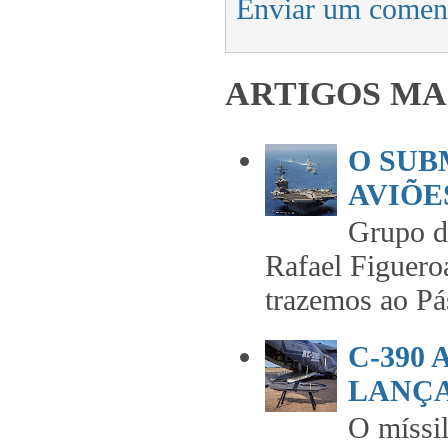
Enviar um comen
ARTIGOS MA
O SUB
AVIÕES
Grupo 
Rafael Figuero
trazemos ao Pás
C-390
LANÇA
O míss