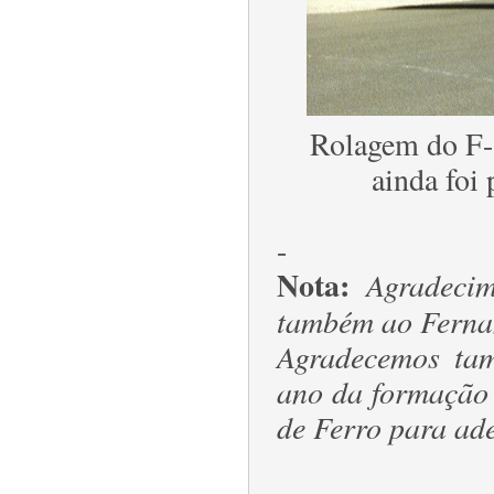
Rolagem do F-8
ainda foi 
-
Nota:
Agradeci
também ao Fernan
Agradecemos ta
ano da formação 
de Ferro para a