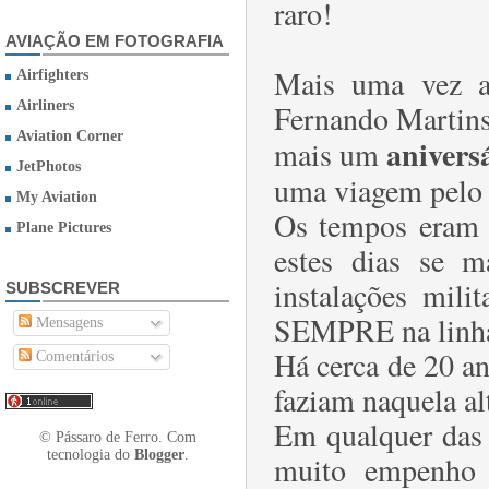
raro!
AVIAÇÃO EM FOTOGRAFIA
Mais uma vez a
Airfighters
Airliners
Fernando Martin
Aviation Corner
anivers
mais um
JetPhotos
uma viagem pelo 
My Aviation
Os tempos eram o
Plane Pictures
estes dias se ma
instalações mili
SUBSCREVER
SEMPRE na linha 
Mensagens
Há cerca de 20 an
Comentários
faziam naquela a
Em qualquer das d
© Pássaro de Ferro. Com
tecnologia do
Blogger
.
muito empenho n