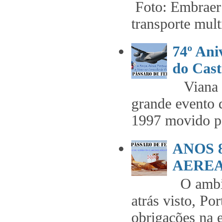
Foto: Embraer 
transporte mult
74º An
do Cast
Viana t
grande evento 
1997 movido pe
ANOS 
AEREA 
O ambie
atrás visto, Po
obrigações na 