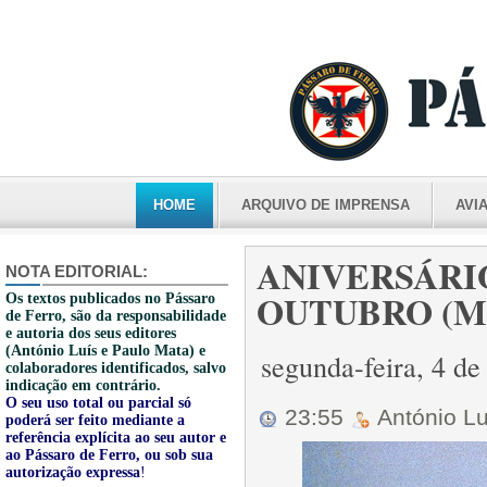
HOME
ARQUIVO DE IMPRENSA
AVI
ANIVERSÁRIO
NOTA EDITORIAL:
OUTUBRO (M4
Os textos publicados no Pássaro
de Ferro, são da responsabilidade
e autoria dos seus editores
(António Luís e Paulo Mata) e
segunda-feira, 4 d
colaboradores identificados, salvo
indicação em contrário.
O seu uso total ou parcial só
23:55
António L
poderá ser feito mediante a
referência explícita ao seu autor e
ao Pássaro de Ferro, ou sob sua
autorização expressa
!