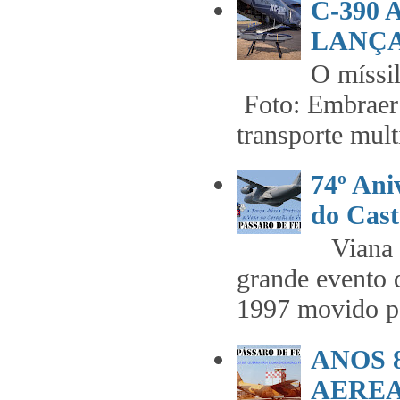
C-390
LANÇA
O míss
Foto: Embraer 
transporte mult
74º An
do Cast
Viana t
grande evento 
1997 movido pe
ANOS 
AEREA 