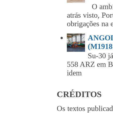
O ambie
atrás visto, Po
obrigações na 
ANGOL
(M1918 
Su-30 já
558 ARZ em 
idem .
CRÉDITOS
Os textos publica