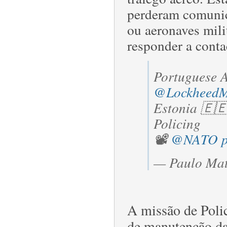
perderam comunic
ou aeronaves mili
responder a conta
Portuguese 
@LockheedM
Estonia 🇪🇪
Policing
📽️
@NATO
— Paulo Mat
A missão de Poli
de manutenção da 