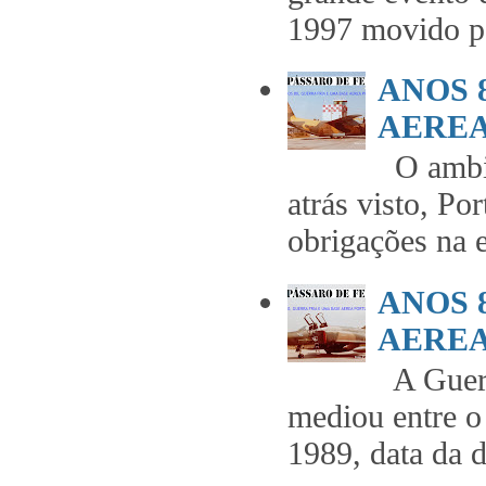
1997 movido pe
ANOS 
AEREA 
O ambie
atrás visto, Po
obrigações na 
ANOS 
AEREA 
A Guerr
mediou entre o
1989, data da 