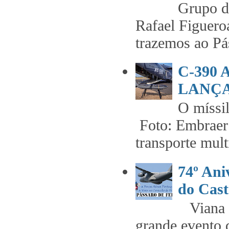
Grupo 
Rafael Figuero
trazemos ao Pás
C-390
LANÇA
O míss
Foto: Embraer 
transporte mult
74º An
do Cast
Viana t
grande evento 