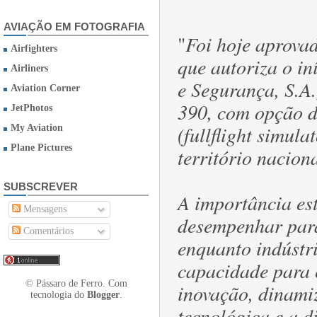
AVIAÇÃO EM FOTOGRAFIA
"
Foi hoje aprova
Airfighters
que autoriza o i
Airliners
e Segurança, S.A.
Aviation Corner
390, com opção d
JetPhotos
(fullflight simul
My Aviation
Plane Pictures
território naciona
SUBSCREVER
A importância est
Mensagens
desempenhar para
Comentários
enquanto indústr
capacidade para e
© Pássaro de Ferro. Com
inovação, dinami
tecnologia do
Blogger
.
tecnológica e a d