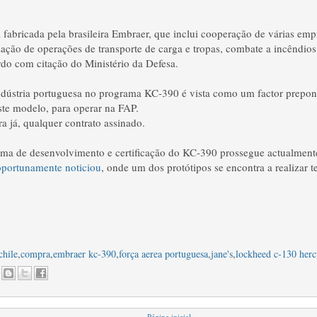
 fabricada pela brasileira Embraer, que inclui cooperação de várias emp
lização de operações de transporte de carga e tropas, combate a incêndio
rdo com citação do Ministério da Defesa.
indústria portuguesa no programa KC-390 é vista como um factor prepo
ste modelo, para operar na FAP.
a já, qualquer contrato assinado.
ama de desenvolvimento e certificação do KC-390 prossegue actualment
oportunamente noticiou
, onde um dos protótipos se encontra a realizar t
chile
,
compra
,
embraer kc-390
,
força aerea portuguesa
,
jane's
,
lockheed c-130 herc
Página inicial