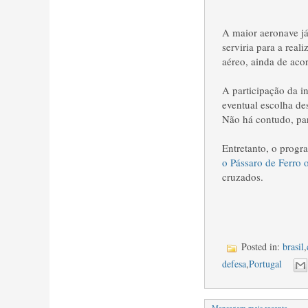
A maior aeronave já
serviria para a rea
aéreo, ainda de aco
A participação da 
eventual escolha de
Não há contudo, par
Entretanto, o progr
o Pássaro de Ferro 
cruzados.
Posted in:
brasil
,
defesa
,
Portugal
Mensagem mais recente