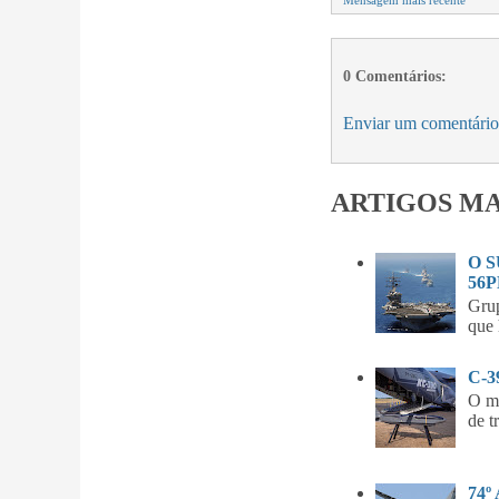
0 Comentários:
Enviar um comentário
ARTIGOS MA
O 
56P
Gru
que 
C-
O m
de t
74º