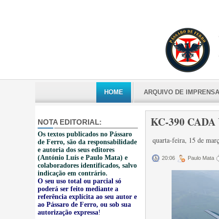
HOME
ARQUIVO DE IMPRENS
KC-390 CADA 
NOTA EDITORIAL:
Os textos publicados no Pássaro
quarta-feira, 15 de ma
de Ferro, são da responsabilidade
e autoria dos seus editores
(António Luís e Paulo Mata) e
20:06
Paulo Mata
colaboradores identificados, salvo
indicação em contrário.
O seu uso total ou parcial só
poderá ser feito mediante a
referência explícita ao seu autor e
ao Pássaro de Ferro, ou sob sua
autorização expressa
!