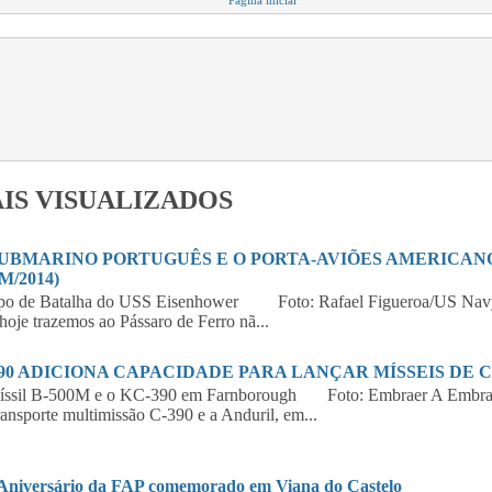
IS VISUALIZADOS
SUBMARINO PORTUGUÊS E O PORTA-AVIÕES AMERICANO 
M/2014)
po de Batalha do USS Eisenhower Foto: Rafael Figueroa/US Navy
hoje trazemos ao Pássaro de Ferro nã...
390 ADICIONA CAPACIDADE PARA LANÇAR MÍSSEIS DE 
íssil B-500M e o KC-390 em Farnborough Foto: Embraer A Embraer,
ransporte multimissão C-390 e a Anduril, em...
 Aniversário da FAP comemorado em Viana do Castelo