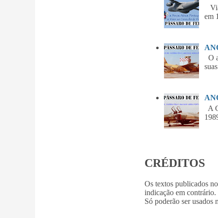
Vian
em 1
ANO
O am
suas
ANO
A Gu
1989
CRÉDITOS
Os textos publicados n
indicação em contrário.
Só poderão ser usados m