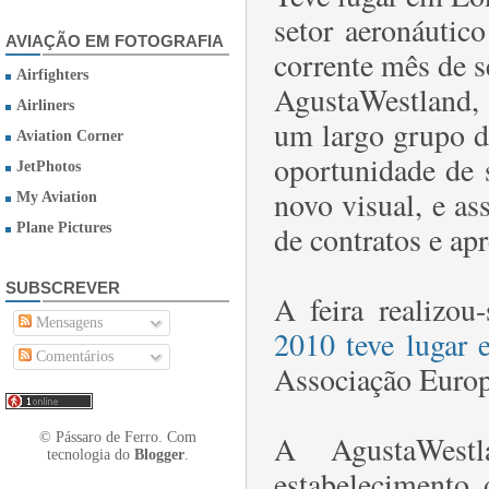
setor aeronáutico
AVIAÇÃO EM FOTOGRAFIA
corrente mês de 
Airfighters
AgustaWestland, 
Airliners
um largo grupo d
Aviation Corner
oportunidade de 
JetPhotos
novo visual, e a
My Aviation
de contratos e ap
Plane Pictures
SUBSCREVER
A feira realizo
Mensagens
2010 teve lugar 
Comentários
Associação Europ
A AgustaWest
© Pássaro de Ferro. Com
tecnologia do
Blogger
.
estabelecimento 