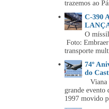
trazemos ao Pás
C-390
LANÇA
O míss
Foto: Embraer 
transporte mult
74º An
do Cast
Viana t
grande evento 
1997 movido pe