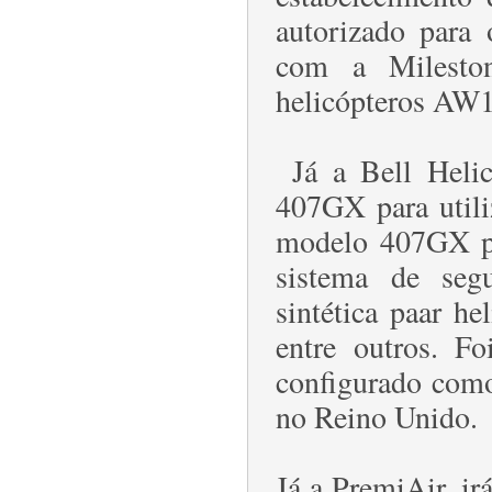
autorizado par
com a Mileston
helicópteros AW
Já a Bell Helico
407GX para utili
modelo 407GX p
sistema de seg
sintética paar he
entre outros. F
configurado como
no Reino Unido.
Já a PremiAir, ir