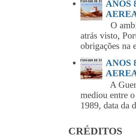
ANOS 
AEREA 
O ambie
atrás visto, Po
obrigações na 
ANOS 
AEREA 
A Guerr
mediou entre o
1989, data da 
CRÉDITOS