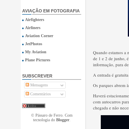
AVIAÇÃO EM FOTOGRAFIA
Airfighters
Airliners
Aviation Corner
JetPhotos
Quando estamos a m
My Aviation
de 1 e 2 de junho, 
Plane Pictures
informação, para de
A entrada é gratuita
SUBSCREVER
Os parques abrem à
Mensagens
Comentários
Haverá estacionamen
com autocarros para 
chegada e não neces
© Pássaro de Ferro. Com
tecnologia do
Blogger
.