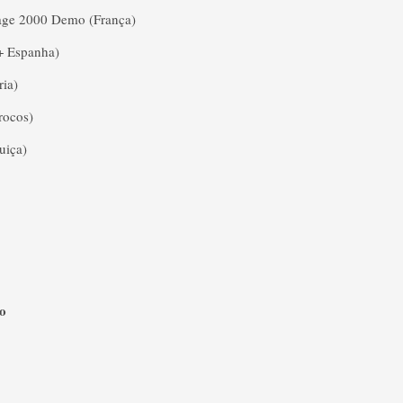
age 2000 Demo (França)
 + Espanha)
ria)
rocos)
Suiça)
o