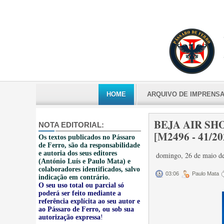
HOME
ARQUIVO DE IMPRENS
BEJA AIR SHOW 
NOTA EDITORIAL:
[M2496 - 41/20
Os textos publicados no Pássaro
de Ferro, são da responsabilidade
e autoria dos seus editores
domingo, 26 de maio d
(António Luís e Paulo Mata) e
colaboradores identificados, salvo
03:06
Paulo Mata
indicação em contrário.
O seu uso total ou parcial só
poderá ser feito mediante a
referência explícita ao seu autor e
ao Pássaro de Ferro, ou sob sua
autorização expressa
!