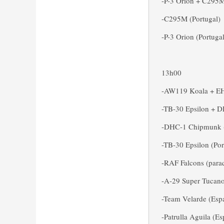
-P-3 Orion + C295M
-C295M (Portugal)
-P-3 Orion (Portugal
13h00
-AW119 Koala + EH
-TB-30 Epsilon + 
-DHC-1 Chipmunk (
-TB-30 Epsilon (Por
-RAF Falcons (par
-A-29 Super Tucano 
-Team Velarde (Esp
-Patrulla Aguila (E