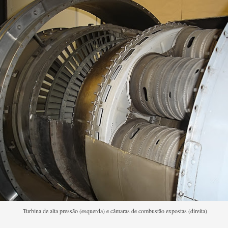
Turbina de alta pressão (esquerda) e câmaras de combustão expostas (direita)