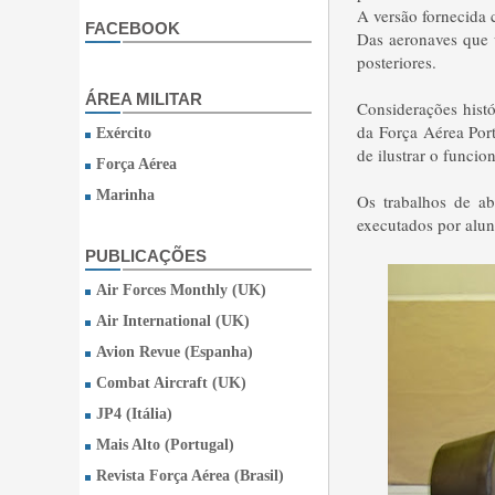
A versão fornecida 
FACEBOOK
Das aeronaves que 
posteriores.
ÁREA MILITAR
Considerações hist
da Força Aérea Por
Exército
de ilustrar o funci
Força Aérea
Marinha
Os trabalhos de ab
executados por alun
PUBLICAÇÕES
Air Forces Monthly (UK)
Air International (UK)
Avion Revue (Espanha)
Combat Aircraft (UK)
JP4 (Itália)
Mais Alto (Portugal)
Revista Força Aérea (Brasil)