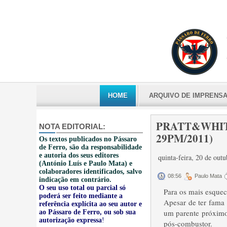
HOME
ARQUIVO DE IMPRENS
PRATT&WHITNEY
NOTA EDITORIAL:
29PM/2011)
Os textos publicados no Pássaro
de Ferro, são da responsabilidade
e autoria dos seus editores
quinta-feira, 20 de out
(António Luís e Paulo Mata) e
colaboradores identificados, salvo
08:56
Paulo Mata
indicação em contrário.
O seu uso total ou parcial só
Para os mais esquec
poderá ser feito mediante a
Apesar de ter fama
referência explícita ao seu autor e
um parente próximo
ao Pássaro de Ferro, ou sob sua
autorização expressa
!
pós-combustor.