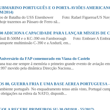
SUBMARINO PORTUGUÊS E O PORTA-AVIÕES AMERICANO 
M/2014)
po de Batalha do USS Eisenhower Foto: Rafael Figueroa/US Navy
hoje trazemos ao Pássaro de Ferro nã...
390 ADICIONA CAPACIDADE PARA LANÇAR MÍSSEIS DE 
íssil B-500M e o KC-390 em Farnborough Foto: Embraer A Embraer,
ransporte multimissão C-390 e a Anduril, em...
 Aniversário da FAP comemorado em Viana do Castelo
a traz-me sempre á memória o primeiro grande evento de aviação em 
997 movido pela dinâmica Direcção Naciona...
S 80, GUERRA FRIA E UMA BASE AEREA PORTUGUESA - 2
biente português No enquadramento tenso atrás visto, Portugal cumpr
 obrigações na esfera da NATO, disponib...
OLA RECEBE PRIMEIROS SU-30 (M1918 - 55/2017)