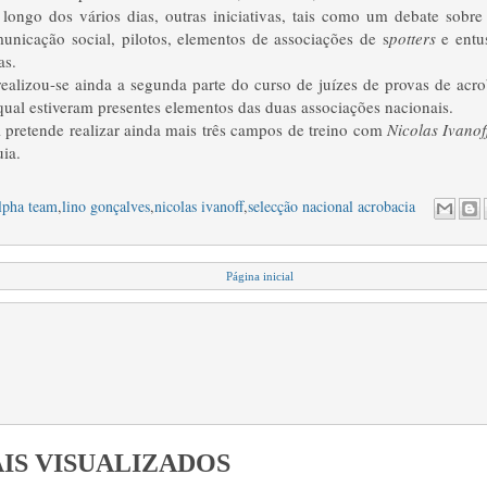
o longo dos vários dias, outras iniciativas, tais como um debate sobr
unicação social, pilotos, elementos de associações de s
potters
e entus
as.
ealizou-se ainda a segunda parte do curso de juízes de provas de ac
ual estiveram presentes elementos das duas associações nacionais.
 pretende realizar ainda mais três campos de treino com
Nicolas Ivano
ia.
lpha team
,
lino gonçalves
,
nicolas ivanoff
,
selecção nacional acrobacia
Página inicial
IS VISUALIZADOS