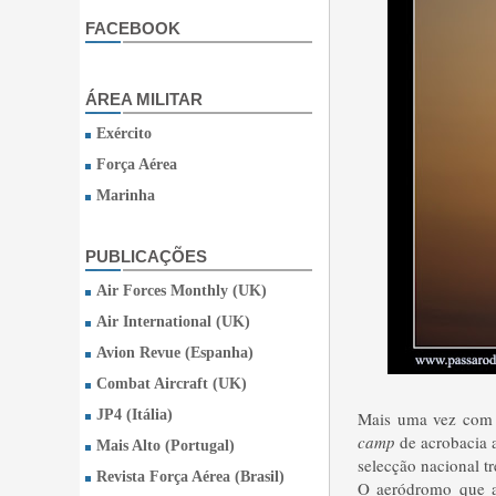
FACEBOOK
ÁREA MILITAR
Exército
Força Aérea
Marinha
PUBLICAÇÕES
Air Forces Monthly (UK)
Air International (UK)
Avion Revue (Espanha)
Combat Aircraft (UK)
JP4 (Itália)
Mais uma vez com
camp
de acrobacia 
Mais Alto (Portugal)
selecção nacional t
Revista Força Aérea (Brasil)
O aeródromo que ac