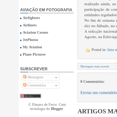
realizado ainda, a
participação de com
AVIAÇÃO EM FOTOGRAFIA
entidades regulador
Airfighters
No fim de semana r
day
no Sábado, no q
Airliners
A selecção nacional
Aviation Corner
Agosto, na Eslováqu
JetPhotos
My Aviation
Posted in:
lima a
Plane Pictures
Mensagem mais recente
SUBSCREVER
Mensagens
0 Comentários:
Comentários
Enviar um comentário
© Pássaro de Ferro. Com
tecnologia do
Blogger
.
ARTIGOS MA