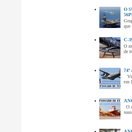
O 
56P
Gru
que 
C-
O m
de t
74º
Vian
em 1
ANO
O am
suas
ANG