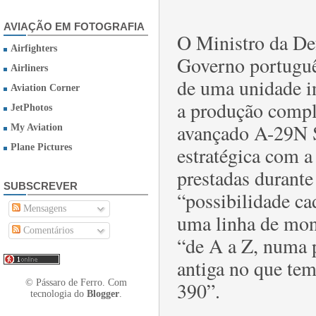
AVIAÇÃO EM FOTOGRAFIA
O Ministro da De
Airfighters
Governo português
Airliners
de uma unidade i
Aviation Corner
a produção comple
JetPhotos
avançado A-29N S
My Aviation
estratégica com a
Plane Pictures
prestadas durante 
SUBSCREVER
“possibilidade ca
Mensagens
uma linha de mon
Comentários
“de A a Z, numa p
antiga no que te
390”.
© Pássaro de Ferro. Com
tecnologia do
Blogger
.