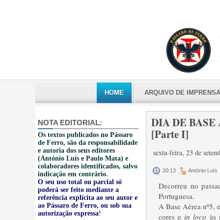
HOME
ARQUIVO DE IMPRENS
DIA DE BASE 
NOTA EDITORIAL:
[Parte I]
Os textos publicados no Pássaro
de Ferro, são da responsabilidade
e autoria dos seus editores
sexta-feira, 23 de sete
(António Luís e Paulo Mata) e
colaboradores identificados, salvo
20:13
António Luís
indicação em contrário.
O seu uso total ou parcial só
Decorreu no passa
poderá ser feito mediante a
Portuguesa.
referência explícita ao seu autor e
A Base Aérea nº5, e
ao Pássaro de Ferro, ou sob sua
autorização expressa
!
cores e
in loco
às m