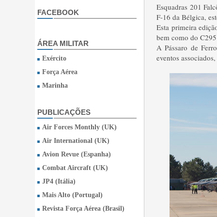
Esquadras 201 Falc
FACEBOOK
F-16 da Bélgica, es
Esta primeira ediçã
bem como do C295 -
ÁREA MILITAR
A Pássaro de Ferro
eventos associados,
Exército
Força Aérea
Marinha
PUBLICAÇÕES
Air Forces Monthly (UK)
Air International (UK)
Avion Revue (Espanha)
Combat Aircraft (UK)
JP4 (Itália)
Mais Alto (Portugal)
Revista Força Aérea (Brasil)