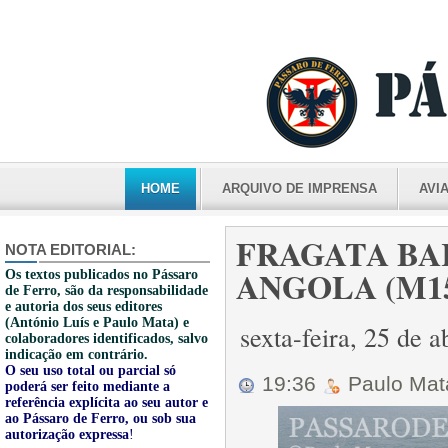
HOME
ARQUIVO DE IMPRENSA
AVI
FRAGATA BA
NOTA EDITORIAL:
ANGOLA (M155
Os textos publicados no Pássaro
de Ferro, são da responsabilidade
e autoria dos seus editores
(António Luís e Paulo Mata) e
sexta-feira, 25 de 
colaboradores identificados, salvo
indicação em contrário.
O seu uso total ou parcial só
19:36
Paulo Ma
poderá ser feito mediante a
referência explícita ao seu autor e
ao Pássaro de Ferro, ou sob sua
autorização expressa
!