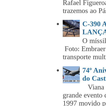
Rafael Figuero
trazemos ao Pás
C-390
LANÇA
O míss
Foto: Embraer 
transporte mult
74º An
do Cast
Viana t
grande evento 
1997 movido pe