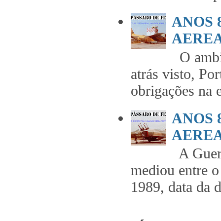
ANOS 
AEREA 
O ambie
atrás visto, Po
obrigações na 
ANOS 
AEREA 
A Guerr
mediou entre o
1989, data da 