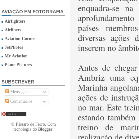
enquadra-se na
AVIAÇÃO EM FOTOGRAFIA
aprofundamento e
Airfighters
países membro
Airliners
diversas ações d
Aviation Corner
inserem no âmbit
JetPhotos
My Aviation
Antes de chegar
Plane Pictures
Ambriz uma equ
SUBSCREVER
Marinha angolana,
Mensagens
ações de instruç
Comentários
no mar. Este trei
estando também p
treino de mari
© Pássaro de Ferro. Com
tecnologia do
Blogger
.
realização de dive