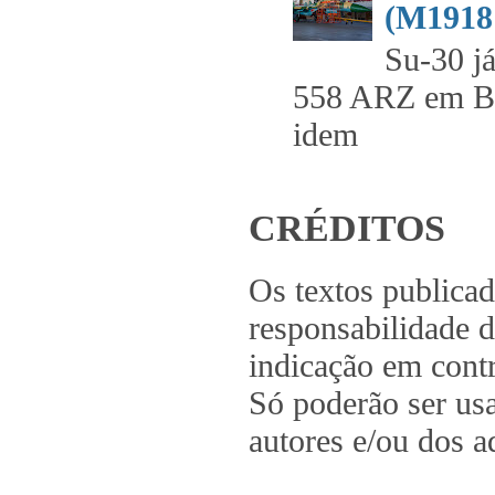
(M1918 
Su-30 já
558 ARZ em 
idem .
CRÉDITOS
Os textos publica
responsabilidade d
indicação em contr
Só poderão ser us
autores e/ou dos a