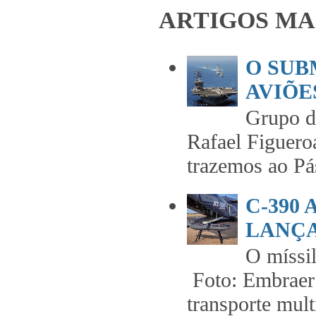
ARTIGOS MA
O SUB
AVIÕES
Grupo 
Rafael Figuero
trazemos ao Pás
C-390
LANÇA
O míss
Foto: Embraer 
transporte mult