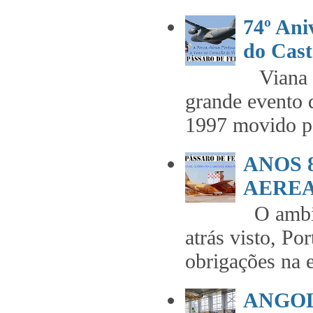
74º An
do Cast
Viana t
grande evento 
1997 movido pe
ANOS 
AEREA 
O ambie
atrás visto, Po
obrigações na 
ANGOL