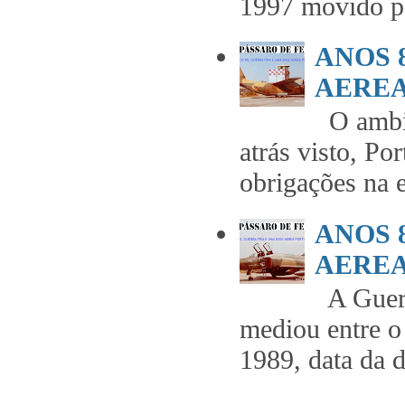
1997 movido pe
ANOS 
AEREA 
O ambie
atrás visto, Po
obrigações na 
ANOS 
AEREA 
A Guerr
mediou entre o
1989, data da 