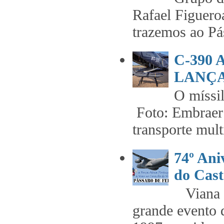
Rafael Figuero
trazemos ao Pás
C-390
LANÇA
O míss
Foto: Embraer 
transporte mult
74º An
do Cast
Viana t
grande evento 