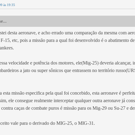
09 às 19:35
e...
stei desta aeronave, e acho errado uma comparação da mesma com aer
F-15, etc, pois a missão para a qual foi desenvolvido é o abatimento d
Yankees.
essa velocidade e potência dos motores, ele(Mig-25) deveria alcançar, in
bardeiros a jato ou super sônicos que entrassem no território russo(
 esta missão especifica pela qual foi concebido, esta aeronave é perfei
sim, ele consegue realmente interceptar qualquer outra aeronave já cons
contra caças de combate puros é missão para os Mig-29 ou Su-27 e de
eito vale para o derivado do MIG-25, o MIG-31.