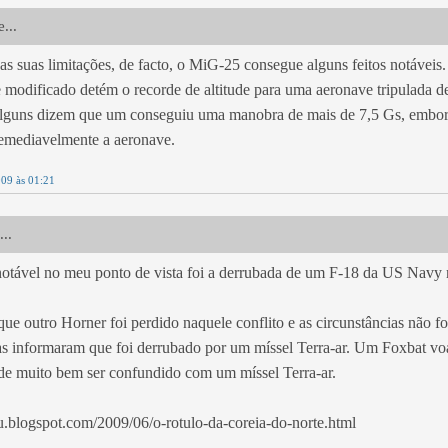
...
as suas limitações, de facto, o MiG-25 consegue alguns feitos notávei
 modificado detém o recorde de altitude para uma aeronave tripulada d
 alguns dizem que um conseguiu uma manobra de mais de 7,5 Gs, embor
remediavelmente a aeronave.
009 às 01:21
...
notável no meu ponto de vista foi a derrubada de um F-18 da US Navy 
que outro Horner foi perdido naquele conflito e as circunstâncias não fo
tas informaram que foi derrubado por um míssel Terra-ar. Um Foxbat v
e muito bem ser confundido com um míssel Terra-ar.
ou.blogspot.com/2009/06/o-rotulo-da-coreia-do-norte.html