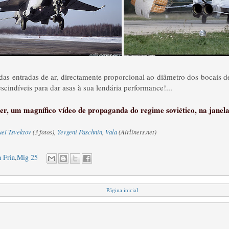
as entradas de ar, directamente proporcional ao diâmetro dos bocais d
cindíveis para dar asas à sua lendária performance!...
er, um magnífico vídeo de propaganda do regime soviético, na janela
uei Tsvektov
(3 fotos),
Yevgeni Paschnin
,
Vala
(Airliners.net)
 Fria
,
Mig 25
Página inicial