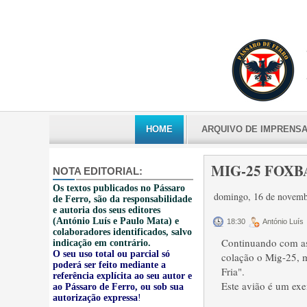
HOME
ARQUIVO DE IMPRENS
MIG-25 FOXB
NOTA EDITORIAL:
Os textos publicados no Pássaro
domingo, 16 de novem
de Ferro, são da responsabilidade
e autoria dos seus editores
(António Luís e Paulo Mata) e
18:30
António Luís
colaboradores identificados, salvo
Continuando com as 
indicação em contrário.
O seu uso total ou parcial só
colação o Mig-25, 
poderá ser feito mediante a
Fria".
referência explícita ao seu autor e
Este avião é um exe
ao Pássaro de Ferro, ou sob sua
autorização expressa
!