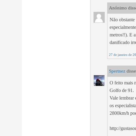
Anónimo disse
Não obstante 
especialmente
metros!!). E
danificado ir
27 de janeiro de 2
Spertnez
disse
O feito mais 
Golfo de 91.
Vale lembrar 
os especialis
2800km/h pod
http://gustas