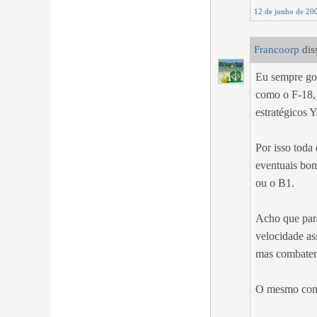
12 de junho de 20
Francoorp
diss
Eu sempre go
como o F-18, 
estratégicos 
Por isso toda 
eventuais bom
ou o B1.
Acho que para
velocidade as
mas combater 
O mesmo conc