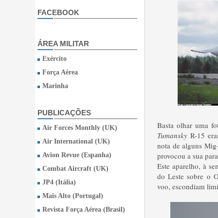
FACEBOOK
ÁREA MILITAR
Exército
Força Aérea
Marinha
PUBLICAÇÕES
Basta olhar uma fo
Air Forces Monthly (UK)
Tumansky
R-15 eram
Air International (UK)
nota de alguns Mig
provocou a sua par
Avion Revue (Espanha)
Este aparelho, à s
Combat Aircraft (UK)
do Leste sobre o O
JP4 (Itália)
voo, escondiam lim
Mais Alto (Portugal)
Revista Força Aérea (Brasil)