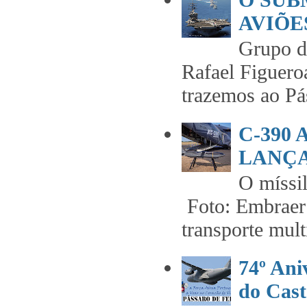
AVIÕES
Grupo 
Rafael Figuero
trazemos ao Pás
C-390
LANÇA
O míss
Foto: Embraer 
transporte mult
74º An
do Cast