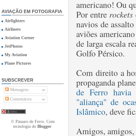
americano! Ou qu
Por entre
rockets
AVIAÇÃO EM FOTOGRAFIA
navios de assalto
Airfighters
Airliners
aviões americano 
Aviation Corner
de larga escala r
JetPhotos
Golfo Pérsico.
My Aviation
Plane Pictures
Com direito a ho
propaganda plane
SUBSCREVER
de Ferro havia 
Mensagens
"aliança" de oc
Comentários
Islâmico
, deve fic
© Pássaro de Ferro. Com
tecnologia do
Blogger
.
Amigos, amigos, p