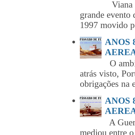
Viana t
grande evento 
1997 movido pe
ANOS 
AEREA 
O ambie
atrás visto, Po
obrigações na 
ANOS 
AEREA 
A Guerr
mediou entre o