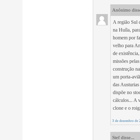
Anónimo disse
A região Sul 
na Huíla, par
homem por fal
velho para An
de existência
missões pelas
construção na
um porta-aviã
das Austurias
dispõe no sto
cálculos... A
clone e o roi
3 de dezembro de 
Stef disse...