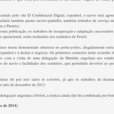
culada pelo site El Confidencial Digital, espanhol, o navio será ago
cluirá também quatro navios-patrulha, também retirados de serviço 
na e Pizarro).
sma publicação, os trabalhos de recuperação e adaptação, necessários 
operacional, serão realizados nos estaleiros de Ferrol.
aíses terem demonstrado interesse no porta-aviões, alegadamente seria
espanhol e a fechar o negócio. Os primeiros contactos terão ocorrido 
ado com a visita de uma delegação da Marinha angolana aos estalei
do do navio e facilidades dos estaleiros, que permitirão devolver ao por
úrias foi por isso salvo
in extremis
, já que os trabalhos de desma
no mês de dezembro de 2013.
 delegação angolana a Ferrol, a notícia ainda não foi confirmada por fonte
ro de 2014)