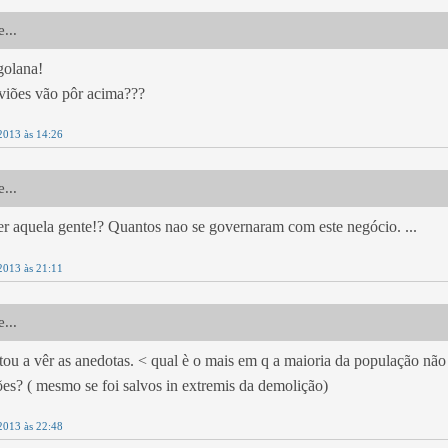
...
golana!
viões vão pôr acima???
2013 às 14:26
...
r aquela gente!? Quantos nao se governaram com este negócio. ...
2013 às 21:11
...
stou a vêr as anedotas. < qual è o mais em q a maioria da população não 
ões? ( mesmo se foi salvos in extremis da demolição)
2013 às 22:48