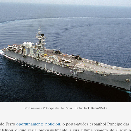
Porta-aviões Príncipe das Astúrias Foto: Jack Bahm/DoD
 de Ferro
oportunamente noticiou
, o porta-aviões espanhol Príncipe das
fetuou o que seria previsivelmente a sua última viagem de Cadiz pa