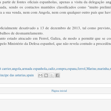
a partir de fontes oficiais espanholas, apenas a visita da delegação a
rmada, sendo os contactos mantidos classificados como "muito prelimin
ra a sua venda, nem com Angola, nem com qualquer outro país que havia
.
 oficialmente desativado a 13 de dezembro de 2013, tal como previsto
rabalhos de desmantelamento.
anto estado atracado em Ferrol, Galiza, de modo a permitir que se co
 pelo Ministério da Defesa espanhol, que não revela contudo a procedênci
t carrier
,
angola
,
armada espanhola
,
cadiz
,
compra
,
espana
,
ferrol
,
Marine
,
marinha
,
incipe das asturias
,
spain
Página inicial