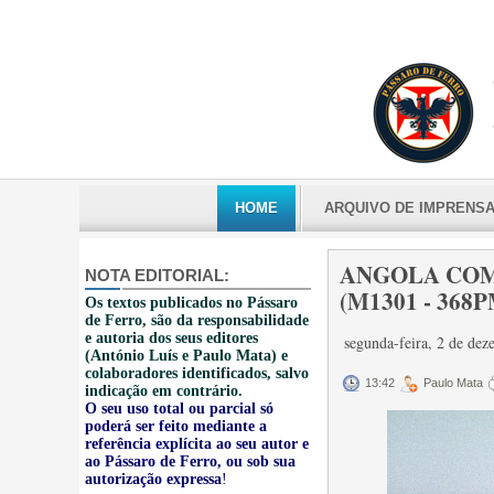
HOME
ARQUIVO DE IMPRENS
ANGOLA COMP
NOTA EDITORIAL:
(M1301 - 368P
Os textos publicados no Pássaro
de Ferro, são da responsabilidade
e autoria dos seus editores
segunda-feira, 2 de de
(António Luís e Paulo Mata) e
colaboradores identificados, salvo
13:42
Paulo Mata
indicação em contrário.
O seu uso total ou parcial só
poderá ser feito mediante a
referência explícita ao seu autor e
ao Pássaro de Ferro, ou sob sua
autorização expressa
!