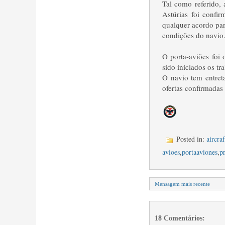
Tal como referido, 
Astúrias foi confi
qualquer acordo pa
condições do navio
O porta-aviões foi
sido iniciados os t
O navio tem entret
ofertas confirmadas
Posted in:
aircraf
avioes
,
portaaviones
,
pr
Mensagem mais recente
18 Comentários: