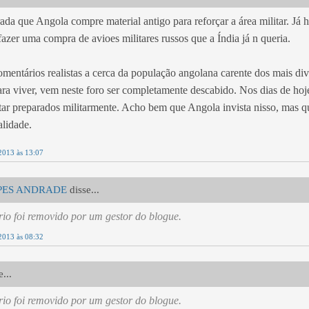
da que Angola compre material antigo para reforçar a área militar. Já h
fazer uma compra de avioes militares russos que a Índia já n queria.
mentários realistas a cerca da população angolana carente dos mais di
ara viver, vem neste foro ser completamente descabido. Nos dias de hoj
tar preparados militarmente. Acho bem que Angola invista nisso, mas 
alidade.
2013 às 13:07
PES ANDRADE
disse...
io foi removido por um gestor do blogue.
2013 às 08:32
...
io foi removido por um gestor do blogue.