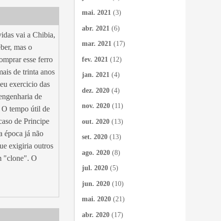
mai. 2021
(3)
abr. 2021
(6)
idas vai a Chibia,
mar. 2021
(17)
eber, mas o
omprar esse ferro
fev. 2021
(12)
ais de trinta anos
jan. 2021
(4)
seu exercicio das
dez. 2020
(4)
 engenharia de
nov. 2020
(11)
. O tempo útil de
caso de Principe
out. 2020
(13)
a época já não
set. 2020
(13)
e exigiria outros
ago. 2020
(8)
m "clone". O
jul. 2020
(5)
jun. 2020
(10)
mai. 2020
(21)
abr. 2020
(17)