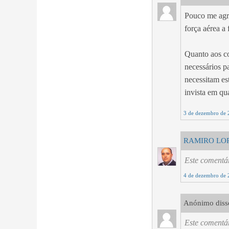
Pouco me agra
força aérea a 
Quanto aos co
necessários p
necessitam es
invista em qu
3 de dezembro de 
RAMIRO LO
Este comentár
4 de dezembro de 
Anónimo disse
Este comentár