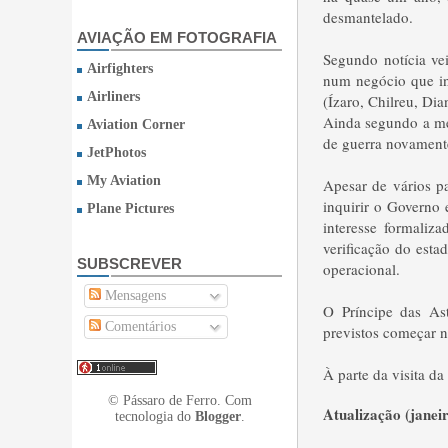
desmantelado.
AVIAÇÃO EM FOTOGRAFIA
Segundo notícia vei
Airfighters
num negócio que in
Airliners
(Ízaro, Chilreu, Dia
Ainda segundo a me
Aviation Corner
de guerra novamente 
JetPhotos
My Aviation
Apesar de vários p
inquirir o Governo 
Plane Pictures
interesse formaliz
verificação do esta
SUBSCREVER
operacional.
Mensagens
O Príncipe das Ast
Comentários
previstos começar 
À parte da visita da
© Pássaro de Ferro. Com
Atualização (janei
tecnologia do
Blogger
.