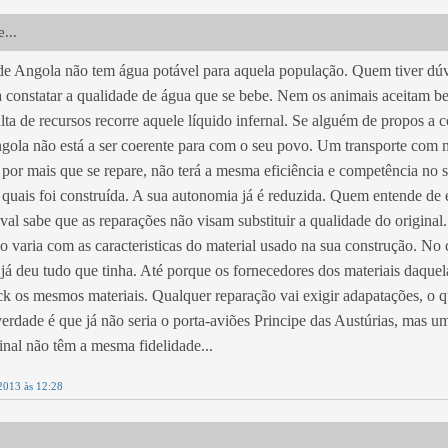
...
de Angola não tem água potável para aquela população. Quem tiver dúv
a constatar a qualidade de água que se bebe. Nem os animais aceitam b
ta de recursos recorre aquele líquido infernal. Se alguém de propos a c
gola não está a ser coerente para com o seu povo. Um transporte com m
, por mais que se repare, não terá a mesma eficiência e competência no 
 quais foi construída. A sua autonomia já é reduzida. Quem entende de
val sabe que as reparações não visam substituir a qualidade do original
o varia com as caracteristicas do material usado na sua construção. No 
 já deu tudo que tinha. Até porque os fornecedores dos materiais daquel
ck os mesmos materiais. Qualquer reparação vai exigir adapatações, o qu
 verdade é que já não seria o porta-aviões Principe das Austúrias, mas u
ginal não têm a mesma fidelidade...
2013 às 12:28