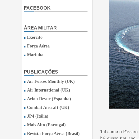
FACEBOOK
ÁREA MILITAR
Exército
Força Aérea
Marinha
PUBLICAÇÕES
Air Forces Monthly (UK)
Air International (UK)
Avion Revue (Espanha)
Combat Aircraft (UK)
JP4 (Itália)
Mais Alto (Portugal)
Tal como o Pássaro
Revista Força Aérea (Brasil)
há quase um ano, e