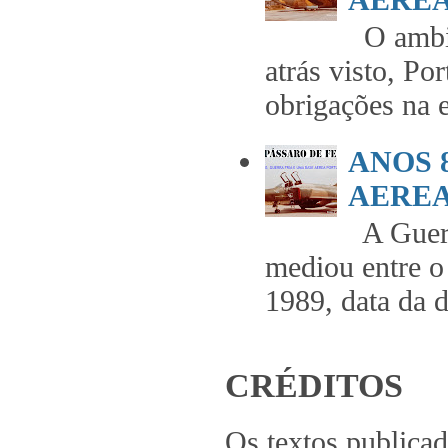
O ambie
atrás visto, Po
obrigações na 
ANOS 
AEREA 
A Guerr
mediou entre o
1989, data da 
CRÉDITOS
Os textos publica