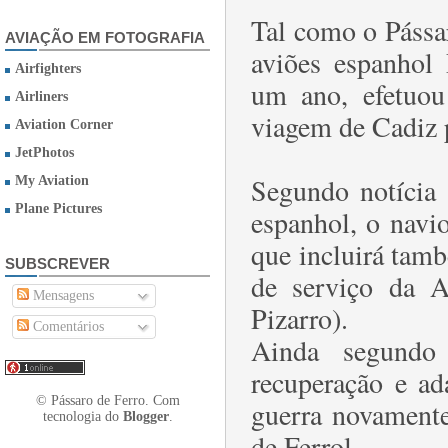
Tal como o Pássa
AVIAÇÃO EM FOTOGRAFIA
aviões espanhol 
Airfighters
um ano, efetuou
Airliners
viagem de Cadiz p
Aviation Corner
JetPhotos
Segundo notícia 
My Aviation
Plane Pictures
espanhol, o navi
que incluirá tam
SUBSCREVER
de serviço da A
Mensagens
Pizarro).
Comentários
Ainda segundo
recuperação e ad
© Pássaro de Ferro. Com
guerra novamente 
tecnologia do
Blogger
.
de Ferrol.