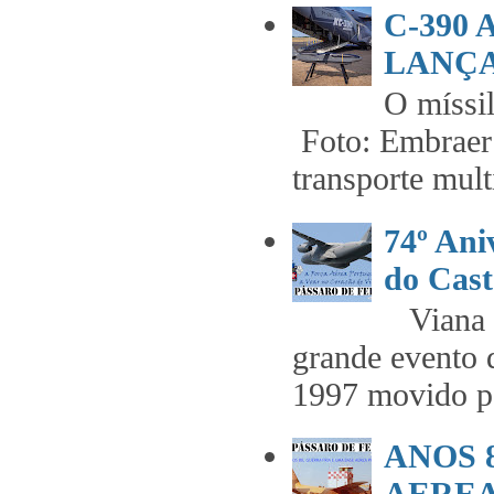
C-390
LANÇA
O míss
Foto: Embraer 
transporte mult
74º An
do Cast
Viana t
grande evento 
1997 movido pe
ANOS 
AEREA 