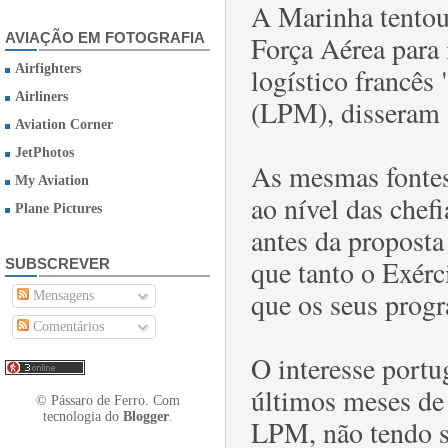
A Marinha tentou
Força Aérea para 
AVIAÇÃO EM FOTOGRAFIA
logístico francês
Airfighters
Airliners
(LPM), disseram 
Aviation Corner
JetPhotos
As mesmas fontes
My Aviation
ao nível das chef
Plane Pictures
antes da propost
que tanto o Exér
SUBSCREVER
que os seus prog
Mensagens
Comentários
O interesse portu
últimos meses de 
© Pássaro de Ferro. Com
tecnologia do
Blogger
.
LPM, não tendo si