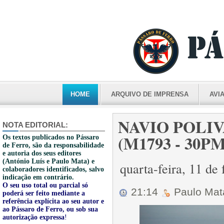
HOME
ARQUIVO DE IMPRENSA
AVI
NAVIO POLI
NOTA EDITORIAL:
(M1793 - 30PM
Os textos publicados no Pássaro
de Ferro, são da responsabilidade
e autoria dos seus editores
(António Luís e Paulo Mata) e
quarta-feira, 11 de
colaboradores identificados, salvo
indicação em contrário.
O seu uso total ou parcial só
21:14
Paulo Ma
poderá ser feito mediante a
referência explícita ao seu autor e
ao Pássaro de Ferro, ou sob sua
autorização expressa
!