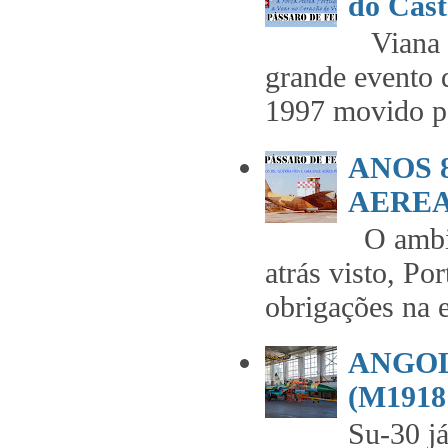
do Cast
Viana t
grande evento 
1997 movido pe
ANOS 
AEREA 
O ambie
atrás visto, Po
obrigações na 
ANGOL
(M1918 
Su-30 já