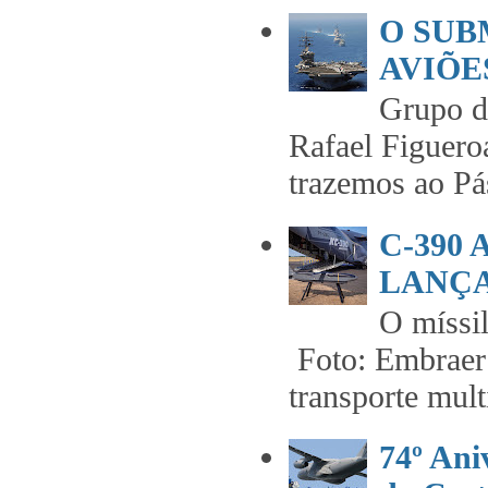
O SUB
AVIÕES
Grupo 
Rafael Figuero
trazemos ao Pás
C-390
LANÇA
O míss
Foto: Embraer 
transporte mult
74º An