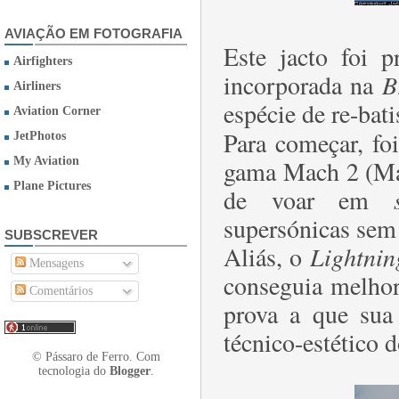
AVIAÇÃO EM FOTOGRAFIA
Este jacto foi 
Airfighters
incorporada na
B
Airliners
espécie de re-bat
Aviation Corner
Para começar, fo
JetPhotos
My Aviation
gama Mach 2 (Ma
Plane Pictures
de voar em
supersónicas sem
SUBSCREVER
Aliás, o
Lightnin
Mensagens
conseguia melhor
Comentários
prova a que sua
técnico-estético d
© Pássaro de Ferro. Com
tecnologia do
Blogger
.