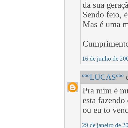
da sua geraç
Sendo feio, é
Mas é uma me
Cumprimentos
16 de junho de 20
ºººLUCASººº
d
Pra mim é mu
esta fazendo
ou eu to ven
29 de janeiro de 2