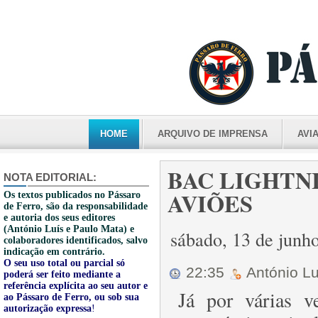
HOME
ARQUIVO DE IMPRENSA
AVI
BAC LIGHTNI
NOTA EDITORIAL:
AVIÕES
Os textos publicados no Pássaro
de Ferro, são da responsabilidade
e autoria dos seus editores
(António Luís e Paulo Mata) e
sábado, 13 de junh
colaboradores identificados, salvo
indicação em contrário.
O seu uso total ou parcial só
22:35
António L
poderá ser feito mediante a
referência explícita ao seu autor e
Já por várias v
ao Pássaro de Ferro, ou sob sua
autorização expressa
!