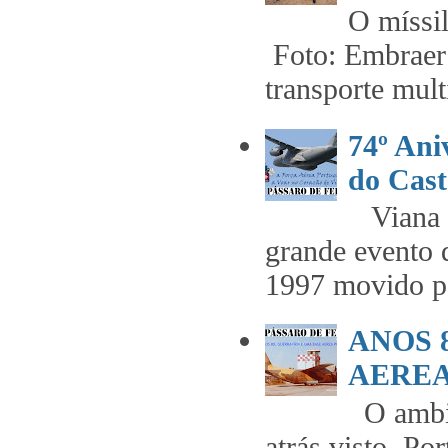
O míss
Foto: Embraer 
transporte mult
74º An
do Cast
Viana t
grande evento 
1997 movido pe
ANOS 
AEREA 
O ambie
atrás visto, Po