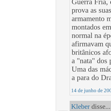
Guerra Fria, 
prova as sua
armamento mu
montados em 
normal na ép
afirmavam qu
britânicos a
a "nata" dos
Uma das máqu
a para do Dr
14 de junho de 20
Kleber
disse...