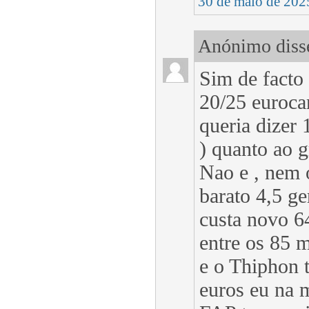
30 de maio de 202
Anónimo disse
Sim de facto
20/25 euroca
queria dizer
) quanto ao 
Nao e , nem 
barato 4,5 g
custa novo 6
entre os 85 
e o Thiphon 
euros eu na 