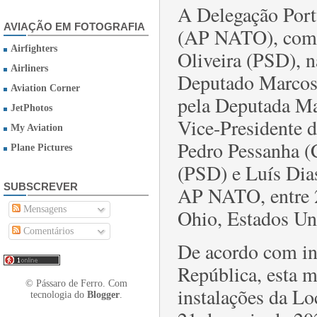
A Delegação Por
AVIAÇÃO EM FOTOGRAFIA
(AP NATO), comp
Airfighters
Oliveira (PSD), n
Airliners
Deputado Marcos 
Aviation Corner
pela Deputada Mar
JetPhotos
Vice-Presidente 
My Aviation
Pedro Pessanha (
Plane Pictures
(PSD) e Luís Dias
SUBSCREVER
AP NATO, entre 2
Mensagens
Ohio, Estados Un
Comentários
De acordo com in
República, esta m
© Pássaro de Ferro. Com
instalações da L
tecnologia do
Blogger
.