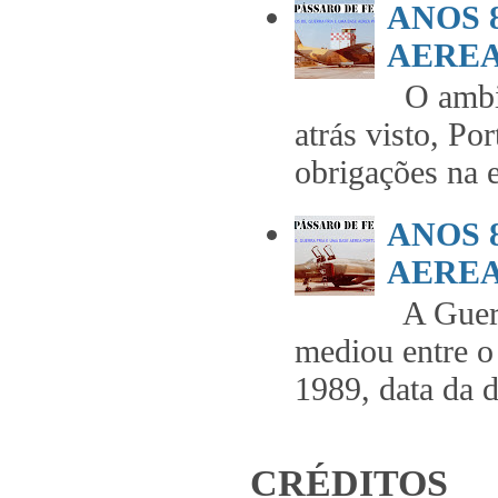
ANOS 
AEREA 
O ambie
atrás visto, Po
obrigações na 
ANOS 
AEREA 
A Guerr
mediou entre o
1989, data da 
CRÉDITOS