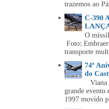
trazemos ao Pás
C-390
LANÇA
O míss
Foto: Embraer 
transporte mult
74º An
do Cast
Viana t
grande evento 
1997 movido pe