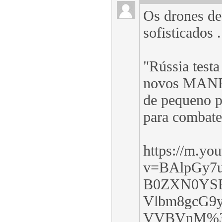
Os drones de
sofisticados 
"Rússia testa
novos MAN
de pequeno p
para combat
https://m.yo
v=BAlpGy7
B0ZXN0YSB
Vlbm8gcG9
VVBVnM%