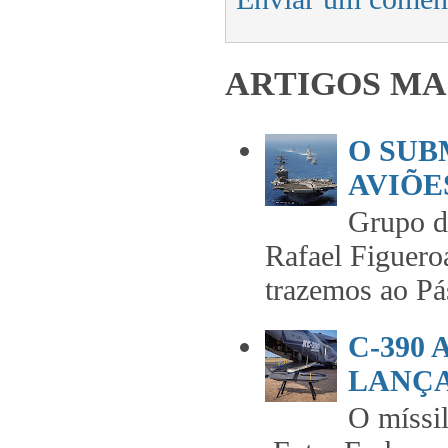
ARTIGOS MA
O SUB
AVIÕES
Grupo 
Rafael Figuero
trazemos ao Pás
C-390
LANÇA
O míss