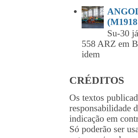
ANGOL
(M1918 
Su-30 já
558 ARZ em 
idem .
CRÉDITOS
Os textos publica
responsabilidade d
indicação em contr
Só poderão ser us