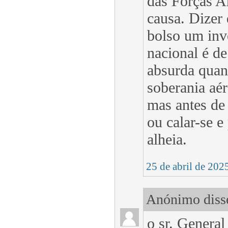
das Forças A
causa. Dizer
bolso um inve
nacional é d
absurda quan
soberania aé
mas antes de
ou calar-se e
alheia.
25 de abril de 202
Anónimo disse
o sr. General