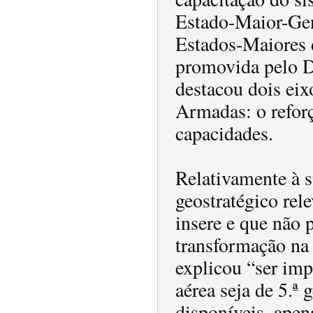
Estado-Maior-Gen
Estados-Maiores d
promovida pelo Di
destacou dois eix
Armadas: o reforç
capacidades.
Relativamente à s
geostratégico rel
insere e que não 
transformação na
explicou “ser imp
aérea seja de 5.ª
disponíveis, apen