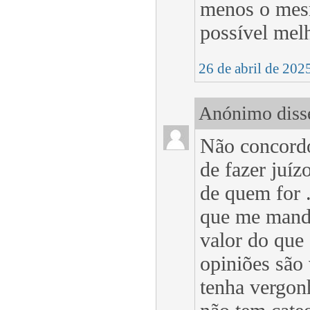
menos o mesm
possível mel
26 de abril de 202
Anónimo disse
Não concordo
de fazer juíz
de quem for .
que me mande
valor do que
opiniões são
tenha vergonh