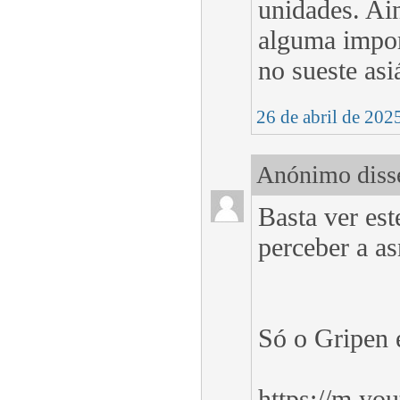
unidades. Ain
alguma impor
no sueste asi
26 de abril de 202
Anónimo disse
Basta ver est
perceber a a
Só o Gripen é
https://m.