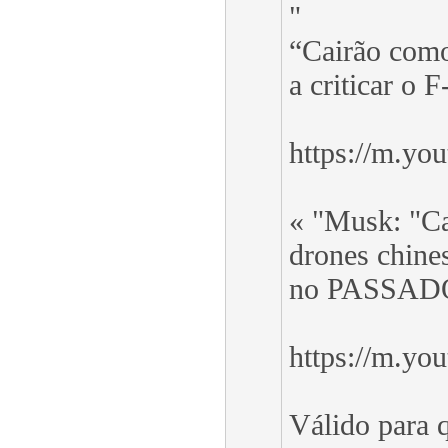
"
“Cairão como
a criticar o F
https://m.y
« "Musk: "C
drones chine
no PASSAD
https://m.y
Válido para q