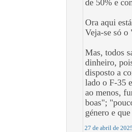
de 50% e com 
Ora aqui est
Veja-se só o
Mas, todos s
dinheiro, poi
disposto a c
lado o F-35 
ao menos, fu
boas"; "pouc
género e que 
27 de abril de 202