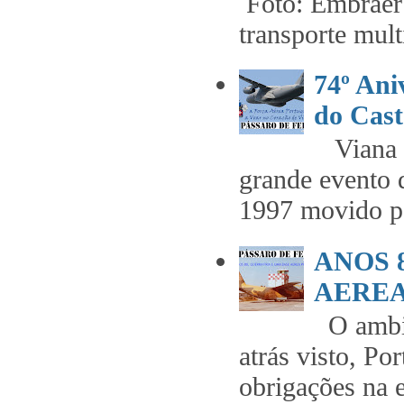
Foto: Embraer 
transporte mult
74º An
do Cast
Viana t
grande evento 
1997 movido pe
ANOS 
AEREA 
O ambie
atrás visto, Po
obrigações na 