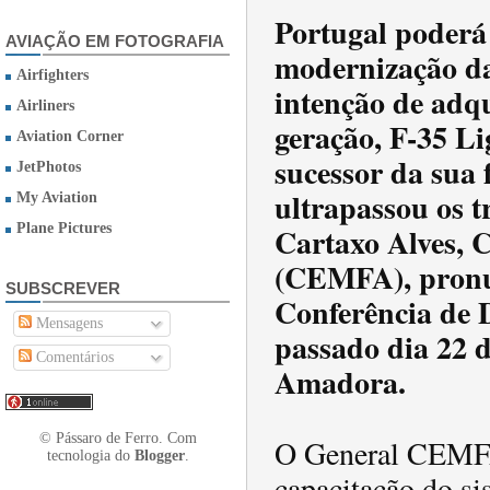
Portugal poderá
AVIAÇÃO EM FOTOGRAFIA
modernização da
Airfighters
intenção de adqu
Airliners
geração, F-35 Li
Aviation Corner
sucessor da sua 
JetPhotos
ultrapassou os t
My Aviation
Cartaxo Alves, 
Plane Pictures
(CEMFA), pronun
SUBSCREVER
Conferência de 
Mensagens
passado dia 22 d
Comentários
Amadora.
© Pássaro de Ferro. Com
O General CEMFA
tecnologia do
Blogger
.
capacitação do si