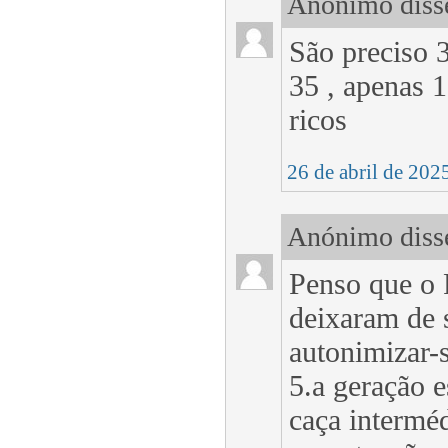
Anónimo disse
São preciso 3
35 , apenas 
ricos
26 de abril de 202
Anónimo disse
Penso que o 
deixaram de 
autonimizar-
5.a geração e
caça interméd