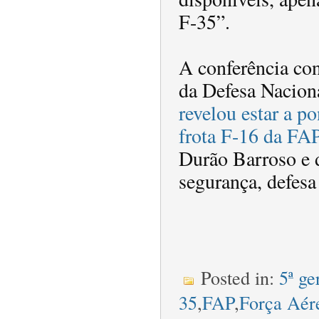
F-35”.
A conferência co
da Defesa Nacion
revelou estar a po
frota F-16 da FA
Durão Barroso e d
segurança, defesa 
Posted in:
5ª ge
35
,
FAP
,
Força Aér