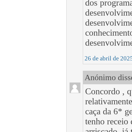
dos programa
desenvolvime
desenvolvime
conhecimento
desenvolvime
26 de abril de 202
Anónimo disse
Concordo , q
relativament
caça da 6* ge
tenho receio 
arriscado, já