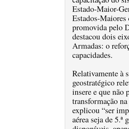
Estado-Maior-Gen
Estados-Maiores d
promovida pelo Di
destacou dois eix
Armadas: o reforç
capacidades.
Relativamente à s
geostratégico rel
insere e que não 
transformação na
explicou “ser imp
aérea seja de 5.ª
disponíveis, apen