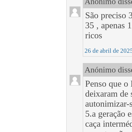
Anónimo disse
São preciso 3
35 , apenas 
ricos
26 de abril de 202
Anónimo disse
Penso que o 
deixaram de 
autonimizar-
5.a geração e
caça interméd