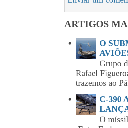
ARTIGOS MA
O SUB
AVIÕES
Grupo 
Rafael Figuero
trazemos ao Pás
C-390
LANÇA
O míss