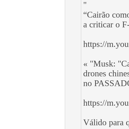
"
“Cairão como
a criticar o F
https://m.y
« "Musk: "C
drones chine
no PASSAD
https://m.y
Válido para q