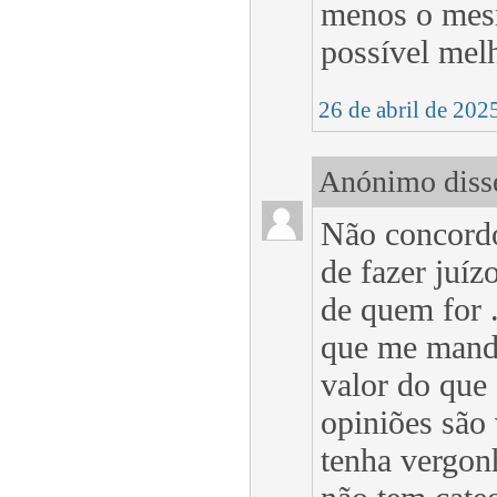
menos o mesm
possível mel
26 de abril de 202
Anónimo disse
Não concordo
de fazer juíz
de quem for .
que me mande
valor do que
opiniões são
tenha vergonh