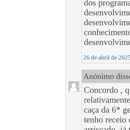
dos programa
desenvolvime
desenvolvime
conhecimento
desenvolvime
26 de abril de 202
Anónimo disse
Concordo , q
relativament
caça da 6* ge
tenho receio 
arriscado, já