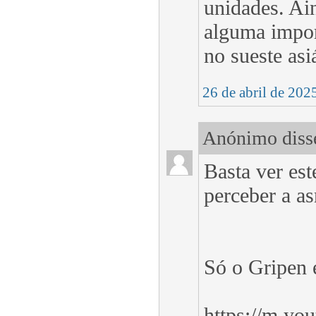
unidades. Ain
alguma impor
no sueste asi
26 de abril de 202
Anónimo disse
Basta ver est
perceber a a
Só o Gripen é
https://m.