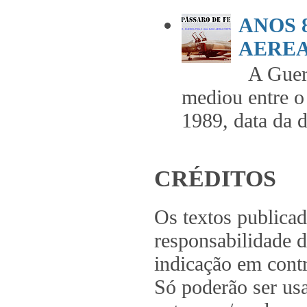
ANOS 
AEREA 
A Guerr
mediou entre o
1989, data da 
CRÉDITOS
Os textos publica
responsabilidade d
indicação em contr
Só poderão ser us