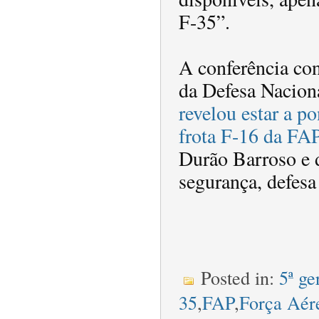
F-35”.
A conferência co
da Defesa Nacion
revelou estar a po
frota F-16 da FA
Durão Barroso e d
segurança, defesa 
Posted in:
5ª ge
35
,
FAP
,
Força Aér