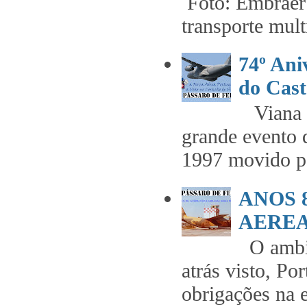
Foto: Embraer 
transporte mult
74º An
do Cast
Viana t
grande evento 
1997 movido pe
ANOS 
AEREA 
O ambie
atrás visto, Po
obrigações na 