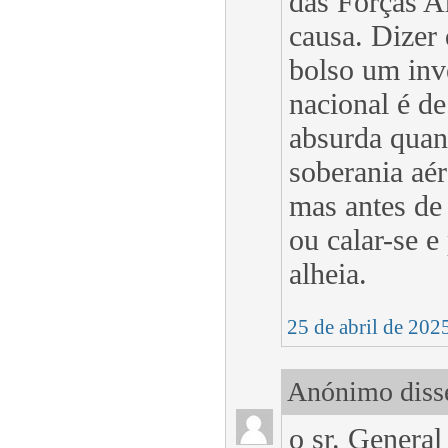
das Forças A
causa. Dizer
bolso um inve
nacional é d
absurda quan
soberania aé
mas antes de
ou calar-se e
alheia.
25 de abril de 202
Anónimo disse
o sr. General