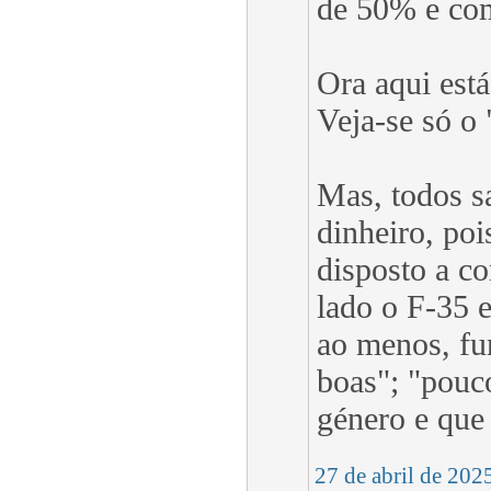
de 50% e com 
Ora aqui est
Veja-se só o
Mas, todos s
dinheiro, poi
disposto a c
lado o F-35 
ao menos, fu
boas"; "pouc
género e que 
27 de abril de 202