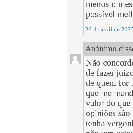
menos o mesm
possível mel
26 de abril de 202
Anónimo disse
Não concordo
de fazer juíz
de quem for .
que me mande
valor do que
opiniões são
tenha vergonh