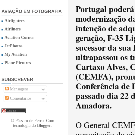
Portugal poderá
AVIAÇÃO EM FOTOGRAFIA
modernização da
Airfighters
intenção de adqu
Airliners
geração, F-35 Li
Aviation Corner
sucessor da sua 
JetPhotos
ultrapassou os t
My Aviation
Cartaxo Alves, 
Plane Pictures
(CEMFA), pronun
SUBSCREVER
Conferência de 
Mensagens
passado dia 22 d
Comentários
Amadora.
© Pássaro de Ferro. Com
O General CEMFA
tecnologia do
Blogger
.
capacitação do si