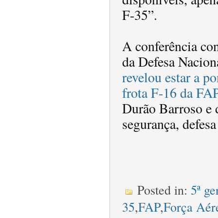
F-35”.
A conferência co
da Defesa Nacion
revelou estar a po
frota F-16 da FA
Durão Barroso e d
segurança, defesa 
Posted in:
5ª ge
35
,
FAP
,
Força Aér