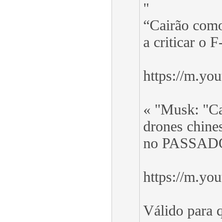
"
“Cairão como
a criticar o F
https://m.y
« "Musk: "C
drones chine
no PASSAD
https://m.y
Válido para q