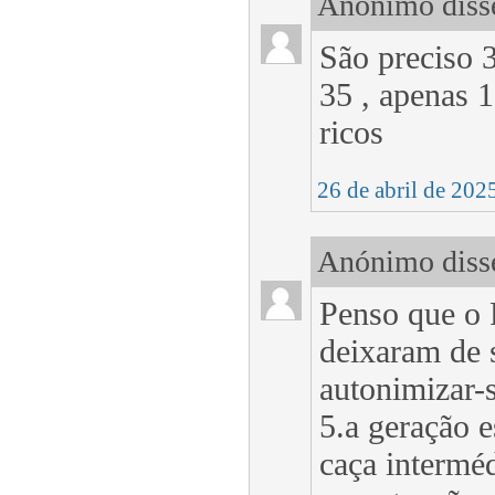
Anónimo disse
São preciso 3
35 , apenas 
ricos
26 de abril de 202
Anónimo disse
Penso que o 
deixaram de 
autonimizar-
5.a geração e
caça interméd