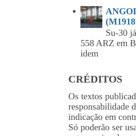
ANGOL
(M1918 
Su-30 já
558 ARZ em 
idem .
CRÉDITOS
Os textos publica
responsabilidade d
indicação em contr
Só poderão ser us