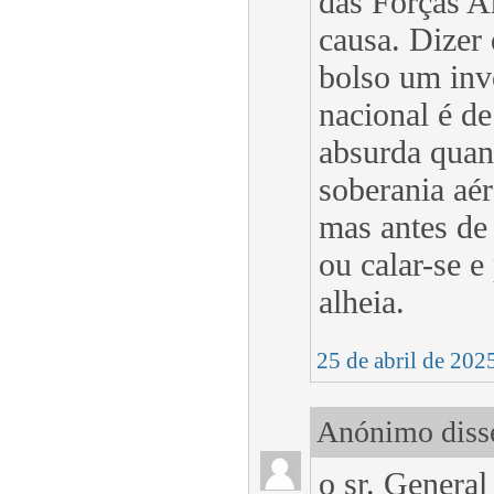
das Forças A
causa. Dizer
bolso um inve
nacional é d
absurda quan
soberania aé
mas antes de
ou calar-se e
alheia.
25 de abril de 202
Anónimo disse
o sr. General