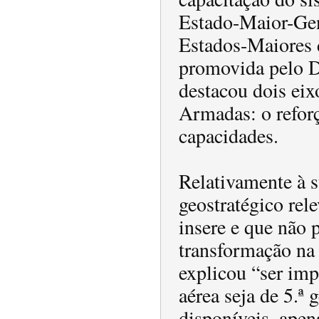
Estado-Maior-Gen
Estados-Maiores d
promovida pelo Di
destacou dois eix
Armadas: o reforç
capacidades.
Relativamente à s
geostratégico rel
insere e que não 
transformação na
explicou “ser imp
aérea seja de 5.ª
disponíveis, apen