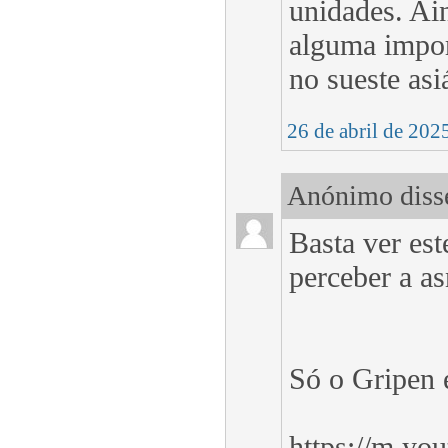
unidades. Ain
alguma impor
no sueste asi
26 de abril de 202
Anónimo disse
Basta ver est
perceber a a
Só o Gripen é
https://m.