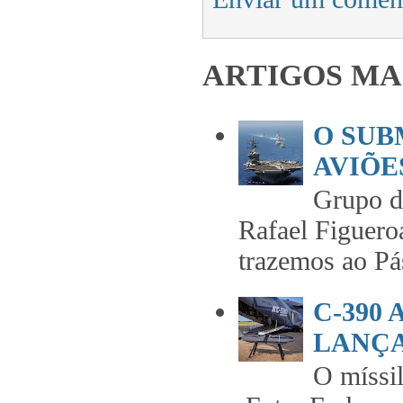
ARTIGOS MA
O SUB
AVIÕES
Grupo 
Rafael Figuero
trazemos ao Pás
C-390
LANÇA
O míss