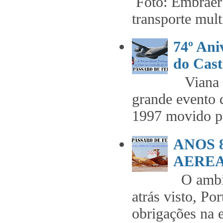
Foto: Embraer 
transporte mult
74º An
do Cast
Viana t
grande evento 
1997 movido pe
ANOS 
AEREA 
O ambie
atrás visto, Po
obrigações na 