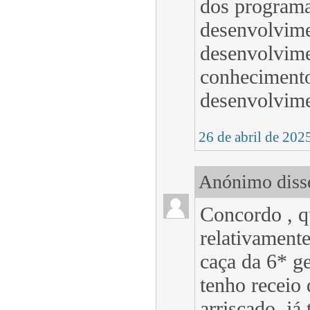
dos programa
desenvolvime
desenvolvime
conhecimento
desenvolvime
26 de abril de 202
Anónimo disse
Concordo , q
relativament
caça da 6* ge
tenho receio 
arriscado, já