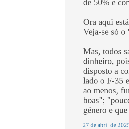
de 50% e com 
Ora aqui est
Veja-se só o
Mas, todos s
dinheiro, poi
disposto a c
lado o F-35 
ao menos, fu
boas"; "pouc
género e que 
27 de abril de 202