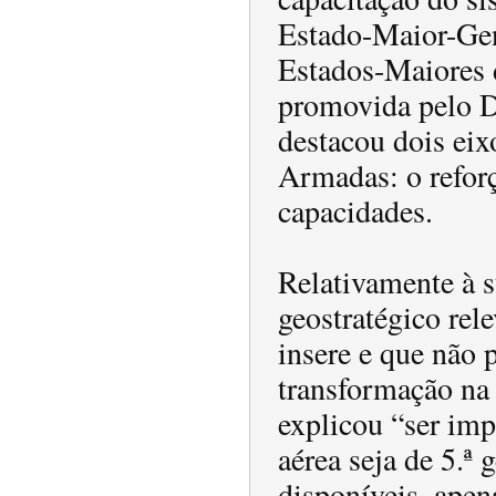
Estado-Maior-Gen
Estados-Maiores d
promovida pelo Di
destacou dois eix
Armadas: o reforç
capacidades.
Relativamente à s
geostratégico rel
insere e que não 
transformação na
explicou “ser imp
aérea seja de 5.ª
disponíveis, apen