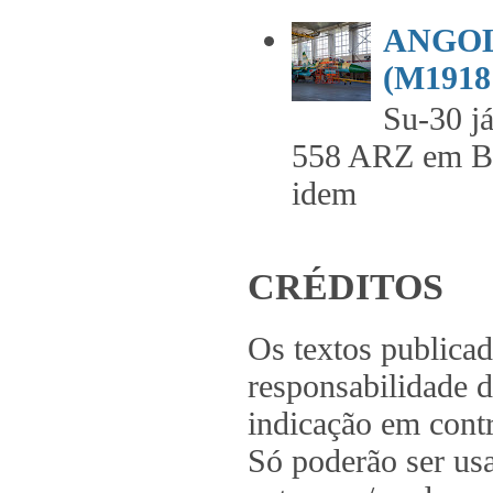
ANGOL
(M1918 
Su-30 já
558 ARZ em 
idem .
CRÉDITOS
Os textos publica
responsabilidade d
indicação em contr
Só poderão ser us