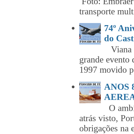
Foto: Embraer 
transporte mult
74º An
do Cast
Viana t
grande evento 
1997 movido pe
ANOS 
AEREA 
O ambie
atrás visto, Po
obrigações na 