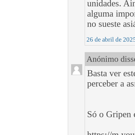
unidades. Ain
alguma impor
no sueste asi
26 de abril de 202
Anónimo disse
Basta ver est
perceber a a
Só o Gripen é
https://m.