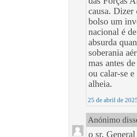
das Forças A
causa. Dizer
bolso um inve
nacional é d
absurda quan
soberania aé
mas antes de
ou calar-se e
alheia.
25 de abril de 202
Anónimo disse
o sr. General