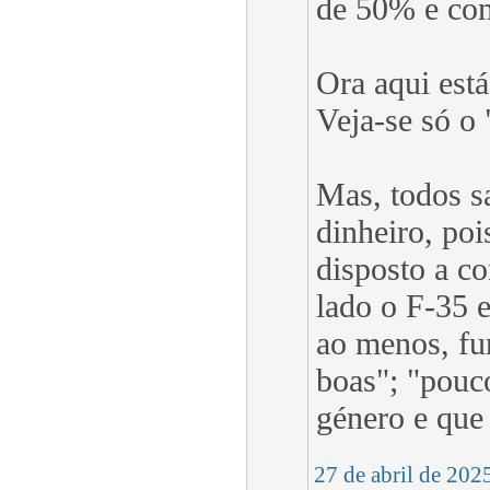
de 50% e com 
Ora aqui est
Veja-se só o
Mas, todos s
dinheiro, poi
disposto a c
lado o F-35 
ao menos, fu
boas"; "pouc
género e que 
27 de abril de 202