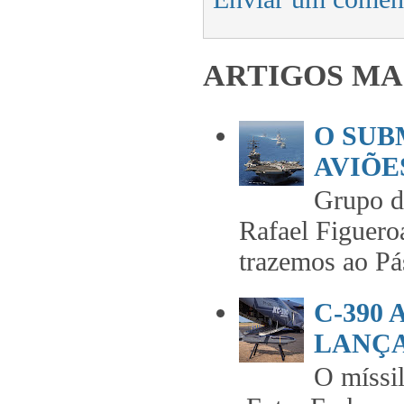
ARTIGOS MA
O SUB
AVIÕES
Grupo 
Rafael Figuero
trazemos ao Pás
C-390
LANÇA
O míss