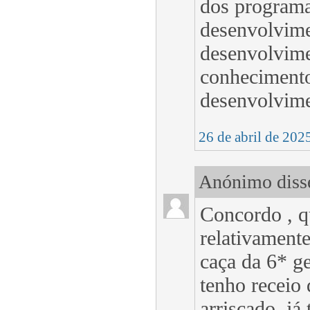
dos programa
desenvolvime
desenvolvime
conhecimento
desenvolvime
26 de abril de 202
Anónimo disse
Concordo , q
relativament
caça da 6* ge
tenho receio 
arriscado, já