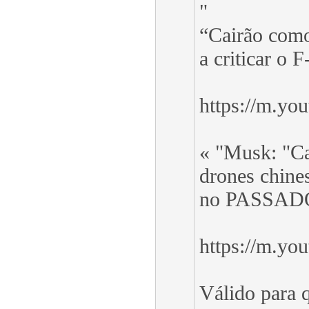
"
“Cairão como
a criticar o F
https://m.y
« "Musk: "C
drones chine
no PASSAD
https://m.y
Válido para q