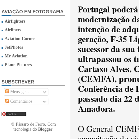
Portugal poderá
AVIAÇÃO EM FOTOGRAFIA
modernização da
Airfighters
intenção de adqu
Airliners
geração, F-35 Li
Aviation Corner
sucessor da sua 
JetPhotos
ultrapassou os t
My Aviation
Cartaxo Alves, 
Plane Pictures
(CEMFA), pronun
SUBSCREVER
Conferência de 
Mensagens
passado dia 22 d
Comentários
Amadora.
© Pássaro de Ferro. Com
O General CEMFA
tecnologia do
Blogger
.
capacitação do si