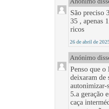
Anónimo disse
São preciso 3
35 , apenas 
ricos
26 de abril de 202
Anónimo disse
Penso que o 
deixaram de 
autonimizar-
5.a geração e
caça interméd