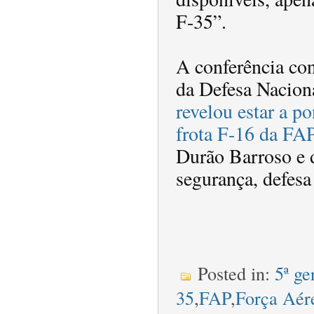
F-35”.
A conferência co
da Defesa Nacion
revelou estar a po
frota F-16 da FA
Durão Barroso e d
segurança, defesa 
Posted in:
5ª ge
35
,
FAP
,
Força Aér