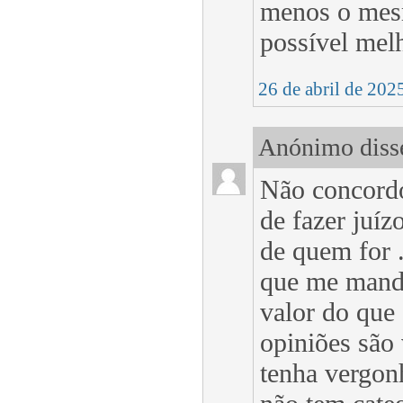
menos o mesm
possível mel
26 de abril de 202
Anónimo disse
Não concordo
de fazer juíz
de quem for .
que me mande
valor do que
opiniões são
tenha vergonh