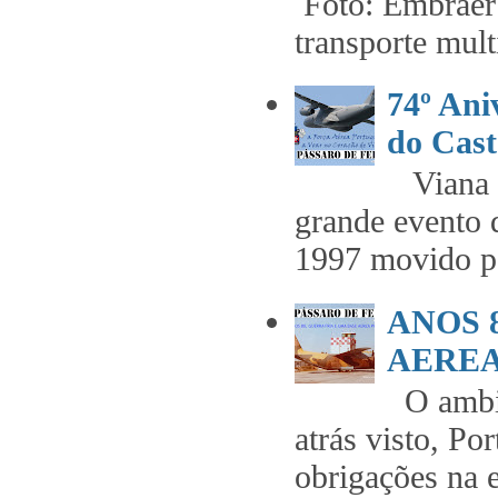
Foto: Embraer 
transporte mult
74º An
do Cast
Viana t
grande evento 
1997 movido pe
ANOS 
AEREA 
O ambie
atrás visto, Po
obrigações na 