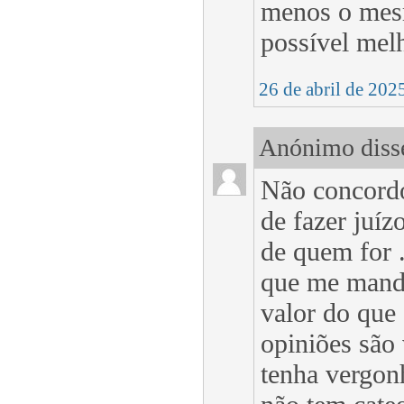
menos o mesm
possível mel
26 de abril de 202
Anónimo disse
Não concordo
de fazer juíz
de quem for .
que me mande
valor do que
opiniões são
tenha vergonh