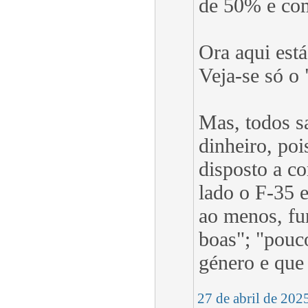
de 50% e com 
Ora aqui est
Veja-se só o
Mas, todos s
dinheiro, poi
disposto a c
lado o F-35 
ao menos, fu
boas"; "pouc
género e que 
27 de abril de 202