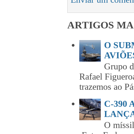
ARTIGOS MA
O SUB
AVIÕES
Grupo 
Rafael Figuero
trazemos ao Pás
C-390
LANÇA
O míss