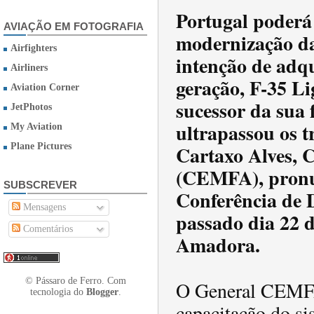
Portugal poderá
AVIAÇÃO EM FOTOGRAFIA
modernização da
Airfighters
intenção de adqu
Airliners
geração, F-35 Li
Aviation Corner
sucessor da sua 
JetPhotos
ultrapassou os t
My Aviation
Cartaxo Alves, 
Plane Pictures
(CEMFA), pronun
SUBSCREVER
Conferência de 
Mensagens
passado dia 22 d
Comentários
Amadora.
© Pássaro de Ferro. Com
O General CEMFA
tecnologia do
Blogger
.
capacitação do si