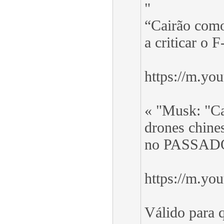
"
“Cairão como
a criticar o F
https://m.y
« "Musk: "C
drones chine
no PASSAD
https://m.y
Válido para q