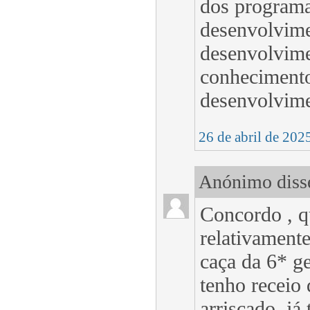
dos programa
desenvolvime
desenvolvime
conhecimento
desenvolvime
26 de abril de 202
Anónimo disse
Concordo , q
relativament
caça da 6* ge
tenho receio 
arriscado, já