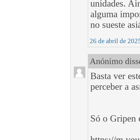
unidades. Ain
alguma impor
no sueste asi
26 de abril de 202
Anónimo disse
Basta ver est
perceber a a
Só o Gripen é
https://m.