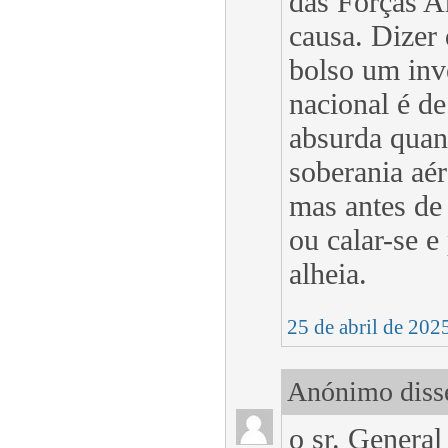
das Forças A
causa. Dizer
bolso um inve
nacional é d
absurda quan
soberania aé
mas antes de
ou calar-se e
alheia.
25 de abril de 202
Anónimo disse
o sr. General