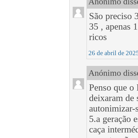
Anónimo disse
São preciso 3
35 , apenas 
ricos
26 de abril de 202
Anónimo disse
Penso que o 
deixaram de 
autonimizar-
5.a geração e
caça interméd