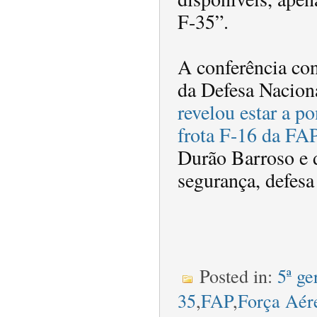
F-35”.
A conferência co
da Defesa Nacion
revelou estar a po
frota F-16 da FA
Durão Barroso e d
segurança, defesa 
Posted in:
5ª ge
35
,
FAP
,
Força Aér