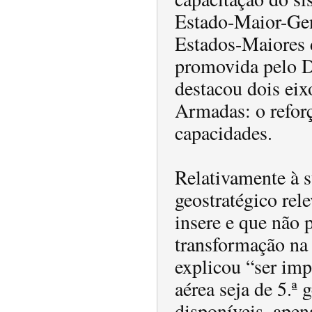
Estado-Maior-Gen
Estados-Maiores d
promovida pelo Di
destacou dois eix
Armadas: o reforç
capacidades.
Relativamente à s
geostratégico rel
insere e que não 
transformação na
explicou “ser imp
aérea seja de 5.ª
disponíveis, apen