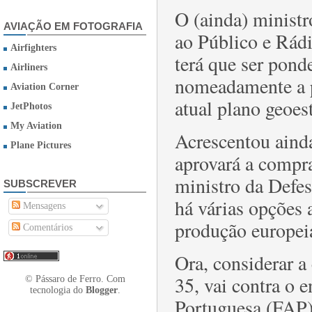
O (ainda) ministr
AVIAÇÃO EM FOTOGRAFIA
ao Público e Rádi
Airfighters
terá que ser pond
Airliners
nomeadamente a 
Aviation Corner
atual plano geoes
JetPhotos
My Aviation
Acrescentou aind
Plane Pictures
aprovará a compr
ministro da Defe
SUBSCREVER
há várias opções 
Mensagens
produção europei
Comentários
Ora, considerar a
35, vai contra o 
© Pássaro de Ferro. Com
tecnologia do
Blogger
.
Portuguesa (FAP),