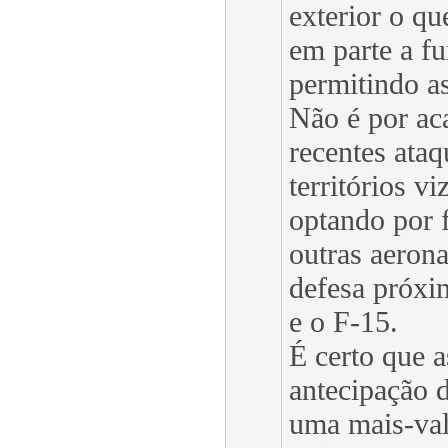
exterior o qu
em parte a fu
permitindo a
Não é por aca
recentes ataq
territórios 
optando por 
outras aeron
defesa próxi
e o F-15.
É certo que 
antecipação 
uma mais-val