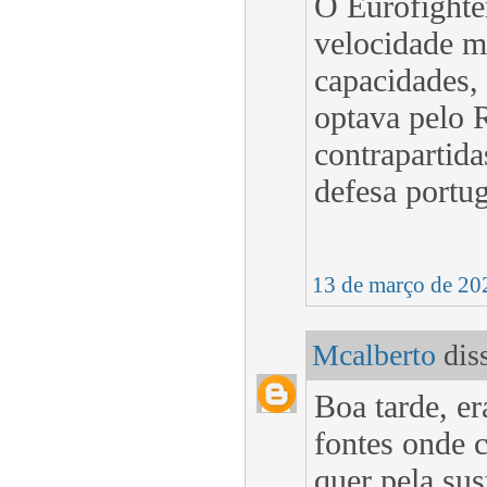
O Eurofighte
velocidade m
capacidades, 
optava pelo 
contrapartid
defesa portu
13 de março de 20
Mcalberto
diss
Boa tarde, er
fontes onde 
quer pela sus