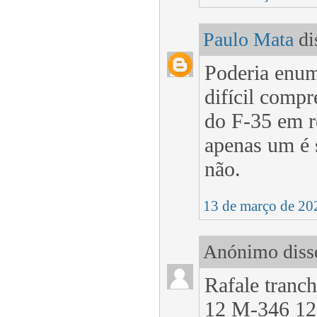
Paulo Mata
dis
Poderia enum
difícil comp
do F-35 em r
apenas um é s
não.
13 de março de 20
Anónimo disse
Rafale tranch
12 M-346 12 