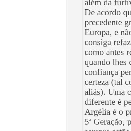
além da furti
De acordo qu
precedente g
Europa, e nã
consiga refaz
como antes re
quando lhes 
confiança per
certeza (tal 
aliás). Uma c
diferente é p
Argélia é o 
5ª Geração, 