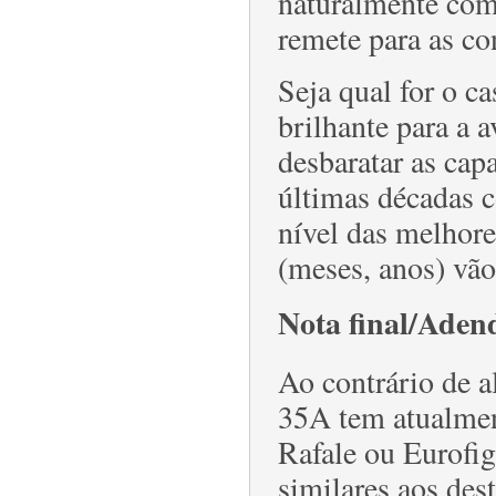
naturalmente com
remete para as co
Seja qual for o c
brilhante para a a
desbaratar as cap
últimas décadas 
nível das melhor
(meses, anos) vã
Nota final/Aden
Ao contrário de a
35A tem atualmen
Rafale ou Eurofi
similares aos des