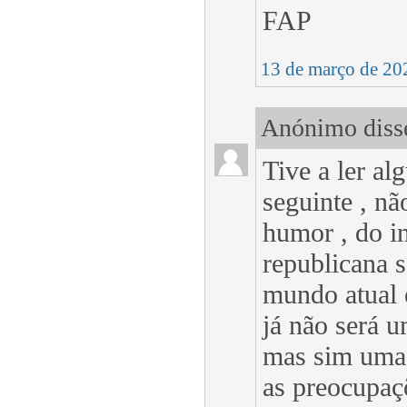
FAP
13 de março de 20
Anónimo disse
Tive a ler al
seguinte , nã
humor , do in
republicana s
mundo atual 
já não será 
mas sim uma 
as preocupa