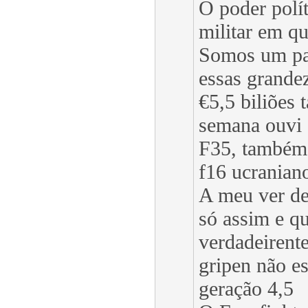
O poder polí
militar em q
Somos um pa
essas grande
€5,5 biliões
semana ouvi 
F35, também
f16 ucranian
A meu ver de
só assim e q
verdadeirent
gripen não es
geração 4,5