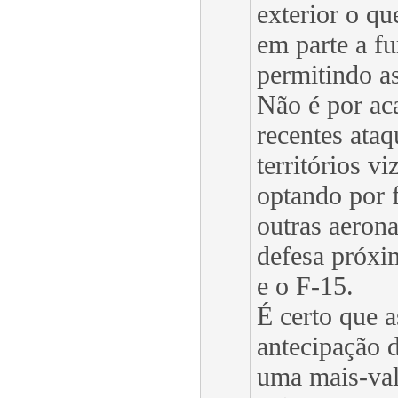
exterior o qu
em parte a fu
permitindo a
Não é por aca
recentes ataq
territórios 
optando por 
outras aeron
defesa próxi
e o F-15.
É certo que 
antecipação 
uma mais-val