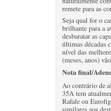
naturalmente com
remete para as co
Seja qual for o c
brilhante para a a
desbaratar as cap
últimas décadas 
nível das melhor
(meses, anos) vã
Nota final/Aden
Ao contrário de a
35A tem atualmen
Rafale ou Eurofi
similares aos des