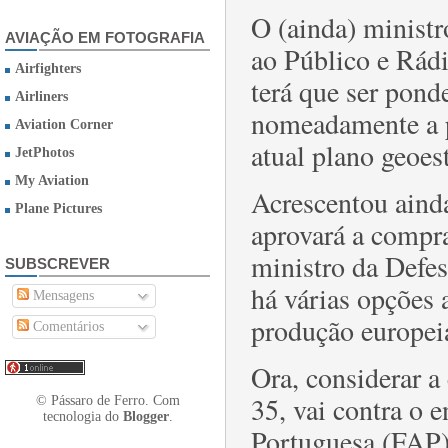
O (ainda) ministr
AVIAÇÃO EM FOTOGRAFIA
ao Público e Rádi
Airfighters
terá que ser pond
Airliners
nomeadamente a 
Aviation Corner
atual plano geoes
JetPhotos
My Aviation
Acrescentou aind
Plane Pictures
aprovará a compr
ministro da Defe
SUBSCREVER
há várias opções 
Mensagens
produção europei
Comentários
Ora, considerar a
35, vai contra o 
© Pássaro de Ferro. Com
tecnologia do
Blogger
.
Portuguesa (FAP),