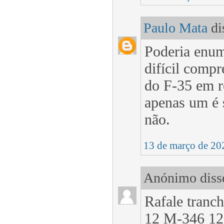
Paulo Mata
dis
Poderia enum
difícil comp
do F-35 em r
apenas um é s
não.
13 de março de 20
Anónimo disse
Rafale tranch
12 M-346 12 