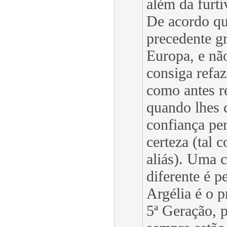
além da furti
De acordo qu
precedente g
Europa, e nã
consiga refaz
como antes re
quando lhes 
confiança per
certeza (tal 
aliás). Uma c
diferente é p
Argélia é o 
5ª Geração, 