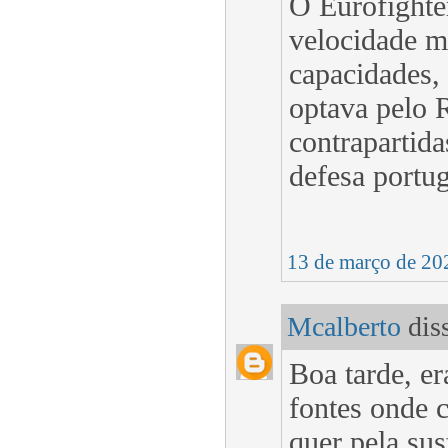
O Eurofighte
velocidade m
capacidades, 
optava pelo 
contrapartid
defesa portu
13 de março de 20
Mcalberto
diss
Boa tarde, er
fontes onde 
quer pela sus