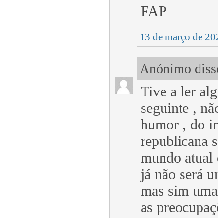
FAP
13 de março de 20
Anónimo disse
Tive a ler al
seguinte , nã
humor , do in
republicana s
mundo atual 
já não será 
mas sim uma 
as preocupa