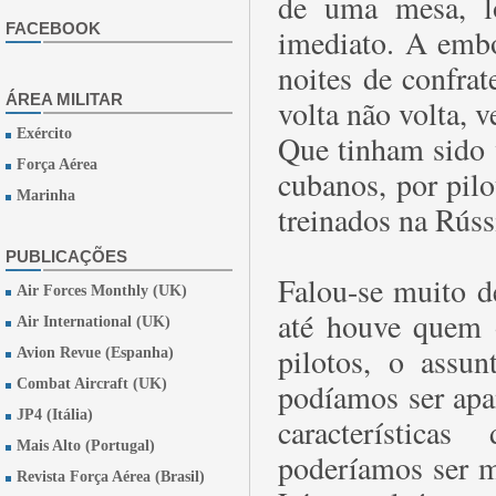
de uma mesa, lo
FACEBOOK
imediato. A embo
noites de confrat
ÁREA MILITAR
volta não volta, 
Exército
Que tinham sido v
Força Aérea
cubanos, por pi
Marinha
treinados na Rússi
PUBLICAÇÕES
Falou-se muito de
Air Forces Monthly (UK)
até houve quem o
Air International (UK)
pilotos, o assun
Avion Revue (Espanha)
Combat Aircraft (UK)
podíamos ser apa
JP4 (Itália)
característica
Mais Alto (Portugal)
poderíamos ser m
Revista Força Aérea (Brasil)