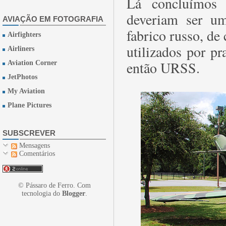
Lá concluímos 
deveriam ser u
AVIAÇÃO EM FOTOGRAFIA
fabrico russo, de
Airfighters
utilizados por pr
Airliners
então URSS.
Aviation Corner
JetPhotos
My Aviation
Plane Pictures
SUBSCREVER
Mensagens
Comentários
© Pássaro de Ferro. Com
tecnologia do
Blogger
.