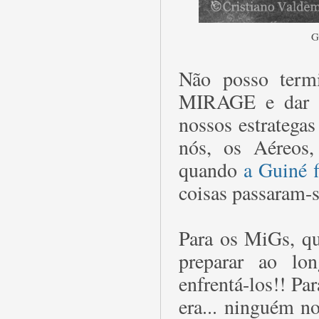
G
Não posso termi
MIRAGE e dar o
nossos estrategas
nós, os Aéreos,
quando
a Guiné 
coisas passaram-
Para os MiGs, qu
preparar ao lo
enfrentá-los!! P
era... ninguém n