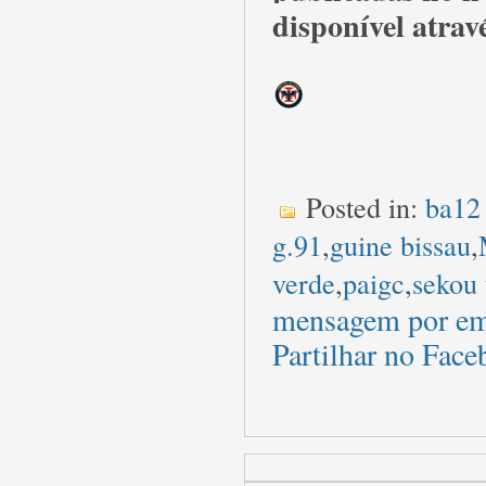
disponível atra
Posted in:
ba12 
g.91
,
guine bissau
,
verde
,
paigc
,
sekou 
mensagem por em
Partilhar no Fac