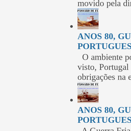
movido pela di
ANOS 80, G
PORTUGUESA 
O ambiente po
visto, Portugal
obrigações na 
ANOS 80, G
PORTUGUESA 
A Guerra Fria 