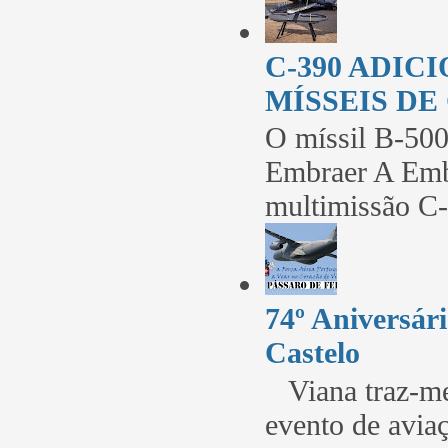
C-390 ADIC
MÍSSEIS DE
O míssil B-5
Embraer A Embr
multimissão C-
74º Aniversá
Castelo
Viana traz-me
evento de avia