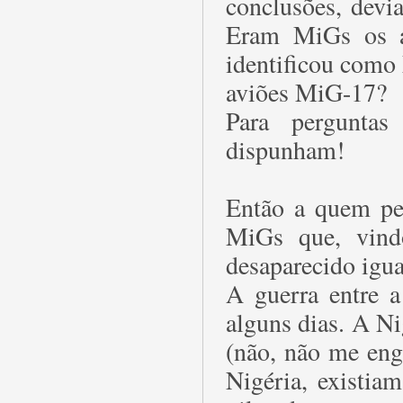
conclusões, devi
Eram MiGs os a
identificou como
aviões MiG-17?
Para perguntas
dispunham!
Então a quem per
MiGs que, vind
desaparecido igu
A guerra entre a
alguns dias. A N
(não, não me eng
Nigéria, existia