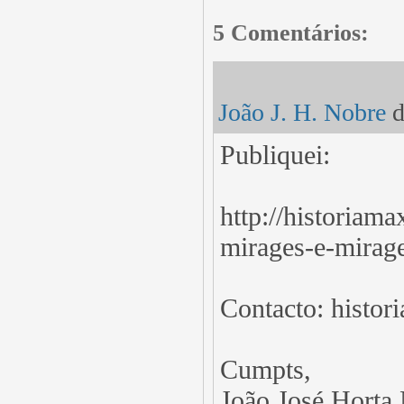
5 Comentários:
João J. H. Nobre
d
Publiquei:
http://historiam
mirages-e-mirag
Contacto: histo
Cumpts,
João José Horta