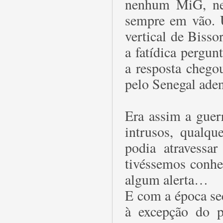
nenhum MiG, ne
sempre em vão. 
vertical de Bisso
a fatídica pergu
a resposta chego
pelo Senegal aden
Era assim a guer
intrusos, qualqu
podia atravessa
tivéssemos conhe
algum alerta…
E com a época se
à excepção do p