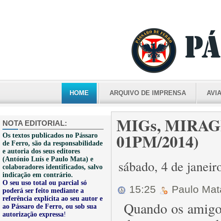
HOME
ARQUIVO DE IMPRENSA
AVI
MIGs, MIRAG
NOTA EDITORIAL:
01PM/2014)
Os textos publicados no Pássaro
de Ferro, são da responsabilidade
e autoria dos seus editores
(António Luís e Paulo Mata) e
sábado, 4 de janei
colaboradores identificados, salvo
indicação em contrário.
O seu uso total ou parcial só
15:25
Paulo Ma
poderá ser feito mediante a
referência explícita ao seu autor e
Quando os amigos
ao Pássaro de Ferro, ou sob sua
autorização expressa
!