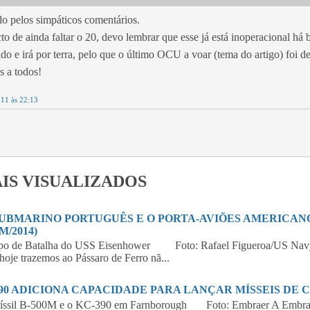
o pelos simpáticos comentários.
to de ainda faltar o 20, devo lembrar que esse já está inoperacional há 
do e irá por terra, pelo que o último OCU a voar (tema do artigo) foi de
 a todos!
011 às 22:13
IS VISUALIZADOS
SUBMARINO PORTUGUÊS E O PORTA-AVIÕES AMERICANO 
M/2014)
po de Batalha do USS Eisenhower Foto: Rafael Figueroa/US Navy
hoje trazemos ao Pássaro de Ferro nã...
390 ADICIONA CAPACIDADE PARA LANÇAR MÍSSEIS DE 
íssil B-500M e o KC-390 em Farnborough Foto: Embraer A Embraer,