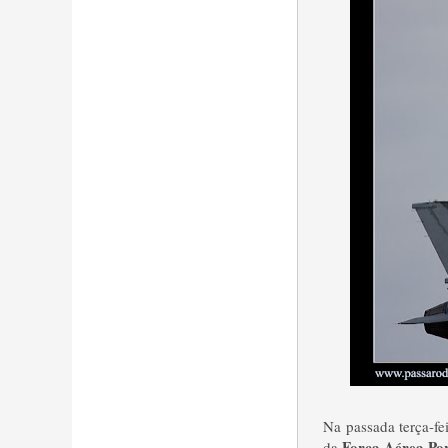
Na passada terça-fe
Força Aérea Po
da