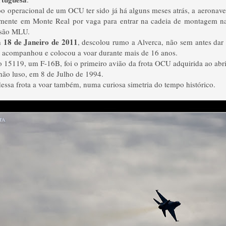
o operacional de um OCU ter sido já há alguns meses atrás, a aeronav
emente em Monte Real por vaga para entrar na cadeia de montagem 
rsão MLU.
a 18 de Janeiro de 2011
, descolou rumo a Alverca, não sem antes dar
 acompanhou e colocou a voar durante mais de 16 anos.
o 15119, um F-16B, foi o primeiro avião da frota OCU adquirida ao ab
chão luso, em 8 de Julho de 1994.
dessa frota a voar também, numa curiosa simetria do tempo histórico.