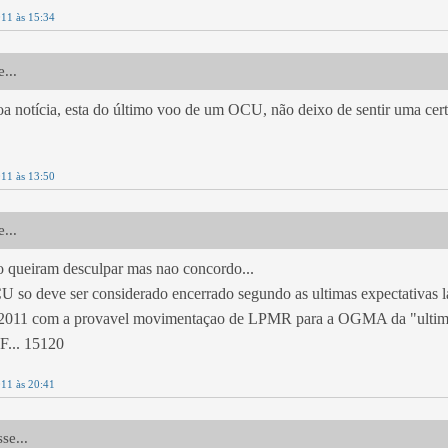
011 às 15:34
...
 notícia, esta do último voo de um OCU, não deixo de sentir uma certa
011 às 13:50
...
o queiram desculpar mas nao concordo...
U so deve ser considerado encerrado segundo as ultimas expectativas 
 2011 com a provavel movimentaçao de LPMR para a OGMA da "ultim
... 15120
011 às 20:41
se...