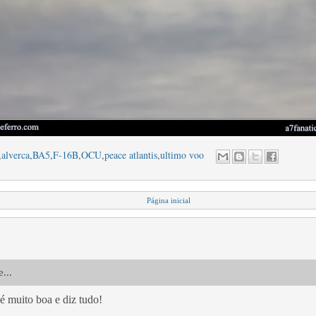
,
alverca
,
BA5
,
F-16B
,
OCU
,
peace atlantis
,
ultimo voo
Página inicial
...
 é muito boa e diz tudo!