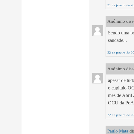
21 de janeiro de 2
Anónimo disse
Sendo uma boa
saudade...
22 de janeiro de 2
Anónimo disse
apesar de tud
o capitulo OC
mes de Abril
OCU da PoAF
22 de janeiro de 2
Paulo Mata
dis