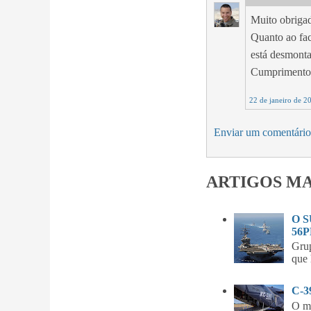
Muito obrigad
Quanto ao fac
está desmonta
Cumprimentos
22 de janeiro de 2
Enviar um comentário
ARTIGOS MA
O 
56P
Gru
que 
C-
O m