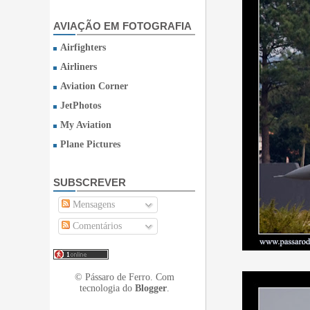
AVIAÇÃO EM FOTOGRAFIA
Airfighters
Airliners
Aviation Corner
JetPhotos
My Aviation
Plane Pictures
SUBSCREVER
Mensagens
Comentários
© Pássaro de Ferro. Com
tecnologia do
Blogger
.